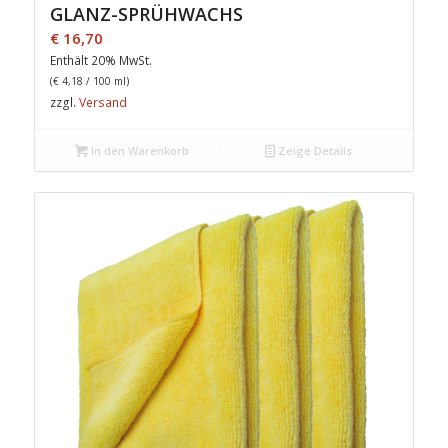
GLANZ-SPRÜHWACHS
€
16,70
Enthält 20% MwSt.
(
€
4,18
/ 100 ml)
zzgl.
Versand
In den Warenkorb
Zeige Details