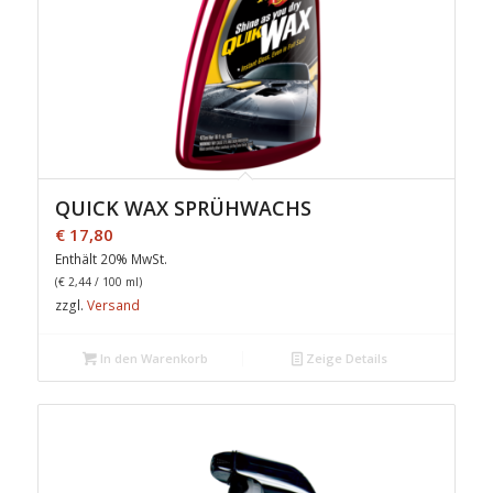
QUICK WAX SPRÜHWACHS
€
17,80
Enthält 20% MwSt.
(
€
2,44
/ 100 ml)
zzgl.
Versand
In den Warenkorb
Zeige Details