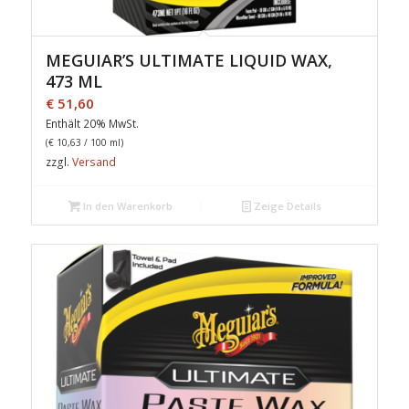
MEGUIAR’S ULTIMATE LIQUID WAX,
473 ML
€
51,60
Enthält 20% MwSt.
(
€
10,63
/ 100 ml)
zzgl.
Versand
In den Warenkorb
Zeige Details