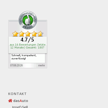
KONTAKT
das
A
uto
Josef Gell