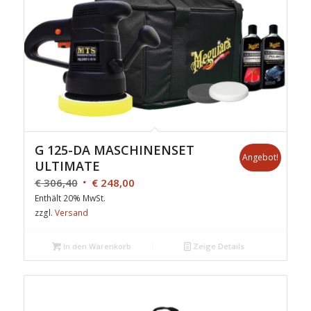
G 125-DA MASCHINENSET
Angebot!
ULTIMATE
€
306,40
€
248,00
Enthält 20% MwSt.
zzgl.
Versand
In den Warenkorb
Zeige Details