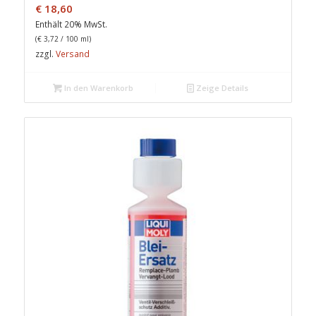
€
18,60
Enthält 20% MwSt.
(
€
3,72
/ 100 ml)
zzgl.
Versand
In den Warenkorb
Zeige Details