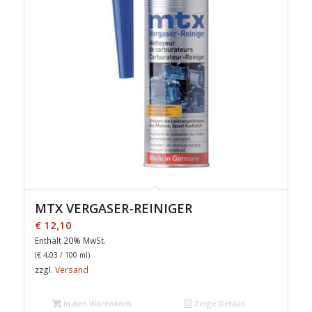
MTX VERGASER-REINIGER
€
12,10
Enthält 20% MwSt.
(
€
4,03
/ 100 ml)
zzgl.
Versand
In den Warenkorb
Zeige Details