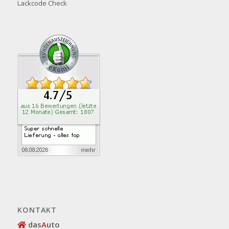
Lackcode Check
KONTAKT
das
A
uto