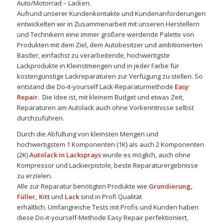
Auto/Motorrad – Lacken.
Aufrund unserer Kundenkontakte und Kundenanforderungen
entwickelten wir in Zusammenarbeit mit unseren Herstellern
und Technikern eine immer größere werdende Palette von
Produkten mit dem Ziel, dem Autobesitzer und ambitionierten
Bastler, einfachst zu verarbeitende, hochwertigste
Lackprodukte in Kleinstmengen und in jeder Farbe für
kostengünstige Lackreparaturen zur Verfügung zu stellen. So
entstand die Do-it-yourself Lack-Reparaturmethode
Easy
Repair
. Die Idee ist, mit kleinem Budget und etwas Zeit,
Reparaturen am Autolack auch ohne Vorkenntnisse selbst
durchzuführen.
Durch die Abfüllung von kleinsten Mengen und
hochwertigstem 1 Komponenten (1K) als auch 2 Komponenten
(2K)
Autolack in Lacksprays
wurde es möglich, auch ohne
Kompressor und Lackierpistole, beste Reparaturergebnisse
zu erzielen.
Alle zur Reparatur benötigten Produkte wie
Grundierung,
Füller, Kitt
und
Lack
sind in Profi Qualität
erhältlich. Umfangreiche Tests mit Profis und Kunden haben
diese Do-it-yourself-Methode Easy Repair perfektioniert,