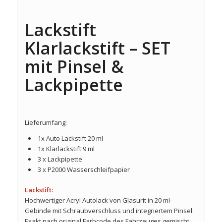
Lackstift
Klarlackstift – SET
mit Pinsel &
Lackpipette
Lieferumfang:
1x Auto Lackstift 20 ml
1x Klarlackstift 9 ml
3 x Lackpipette
3 x P2000 Wasserschleifpapier
Lackstift:
Hochwertiger Acryl Autolack von Glasurit in 20 ml-
Gebinde mit Schraubverschluss und integriertem Pinsel.
Exakt nach original Farbcode des Fahrzeuges gemischt