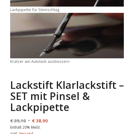
Lackpipette für Steinschlag
Kratzer am Autolack ausbessern
Lackstift Klarlackstift –
SET mit Pinsel &
Lackpipette
€
39,10
€
38,90
Enthält 20% MwSt.
zzgl.
Versand