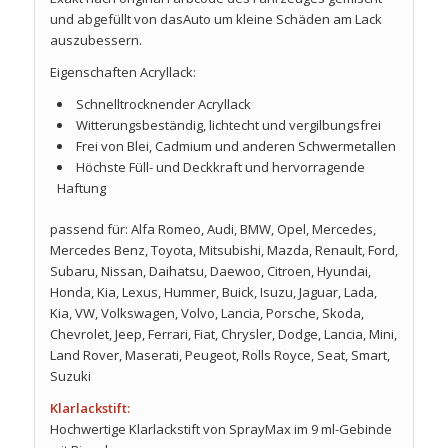
und abgefüllt von dasAuto um kleine Schäden am Lack
auszubessern.
Eigenschaften Acryllack:
Schnelltrocknender Acryllack
Witterungsbeständig, lichtecht und vergilbungsfrei
Frei von Blei, Cadmium und anderen Schwermetallen
Höchste Füll- und Deckkraft und hervorragende
Haftung
passend für: Alfa Romeo, Audi, BMW, Opel, Mercedes,
Mercedes Benz, Toyota, Mitsubishi, Mazda, Renault, Ford,
Subaru, Nissan, Daihatsu, Daewoo, Citroen, Hyundai,
Honda, Kia, Lexus, Hummer, Buick, Isuzu, Jaguar, Lada,
Kia, VW, Volkswagen, Volvo, Lancia, Porsche, Skoda,
Chevrolet, Jeep, Ferrari, Fiat, Chrysler, Dodge, Lancia, Mini,
Land Rover, Maserati, Peugeot, Rolls Royce, Seat, Smart,
Suzuki
Klarlackstift:
Hochwertige Klarlackstift von SprayMax im 9 ml-Gebinde