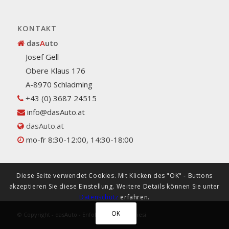
KONTAKT
das
A
uto
Josef Gell
Obere Klaus 176
A-8970 Schladming
+43 (0) 3687 24515
info@dasAuto.at
dasAuto.at
mo-fr 8:30-12:00, 14:30-18:00
Diese Seite verwendet Cookies. Mit Klicken des "OK" - Buttons
akzeptieren Sie diese Einstellung. Weitere Details können Sie unter
Datenschutz
erfahren.
OK
© Copyright -
dasAuto
-
Enfold Theme by Kriesi