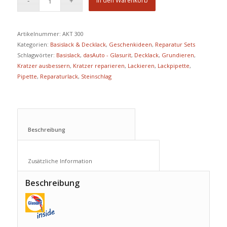
In den Warenkorb
Artikelnummer:
AKT 300
Kategorien:
Basislack & Decklack
,
Geschenkideen
,
Reparatur Sets
Schlagwörter:
Basislack
,
dasAuto - Glasurit
,
Decklack
,
Grundieren
,
Kratzer ausbessern
,
Kratzer reparieren
,
Lackieren
,
Lackpipette
,
Pipette
,
Reparaturlack
,
Steinschlag
Beschreibung					
Zusätzliche Information					
Beschreibung