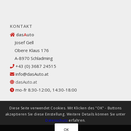
KONTAKT
das
A
uto
Josef Gell
Obere Klaus 176
A-8970 Schladming
+43 (0) 3687 24515
info@dasAuto.at
dasAuto.at
mo-fr 8:30-12:00, 14:30-18:00
Diese Seite verwendet Cookies. Mit Klicken des "OK" - Buttons
akzeptieren Sie diese Einstellung. Weitere Details können Sie unter
Datenschutz
erfahren.
OK