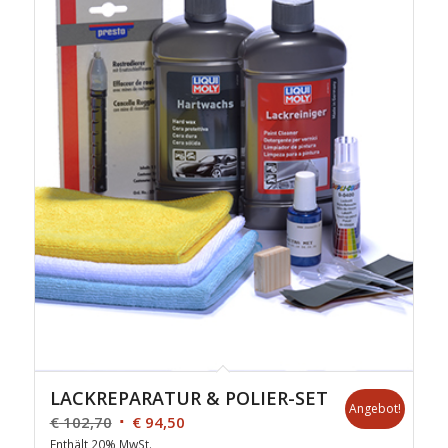
LACKREPARATUR & POLIER-SET
Angebot!
€
102,70
€
94,50
Enthält 20% MwSt.