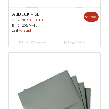
ABDECK – SET
Angebot!
€
32,70
€
31,10
Enthält 20% MwSt.
zzgl.
Versand
In den Warenkorb
Zeige Details