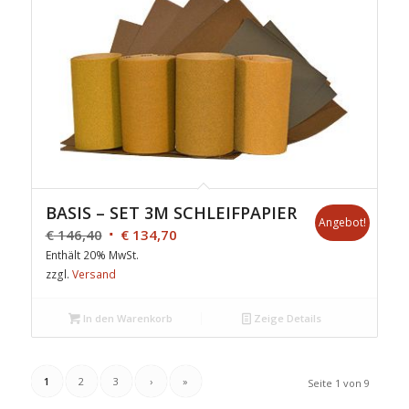
BASIS – SET 3M SCHLEIFPAPIER
Angebot!
€
146,40
€
134,70
Enthält 20% MwSt.
zzgl.
Versand
In den Warenkorb
Zeige Details
1
2
3
›
»
Seite 1 von 9