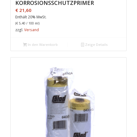
KORROSIONSSCHUTZPRIMER
€
21,60
Enthält 20% MwSt.
(
€
5,40
/ 100 ml)
zzgl.
Versand
In den Warenkorb
Zeige Details