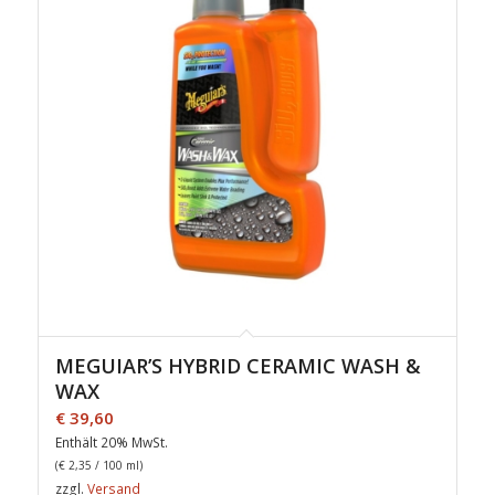
MEGUIAR’S HYBRID CERAMIC WASH &
WAX
€
39,60
Enthält 20% MwSt.
(
€
2,35
/ 100 ml)
zzgl.
Versand