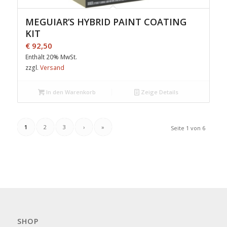
MEGUIAR’S HYBRID PAINT COATING
KIT
€
92,50
Enthält 20% MwSt.
zzgl.
Versand
In den Warenkorb
Zeige Details
1
2
3
›
»
Seite 1 von 6
SHOP