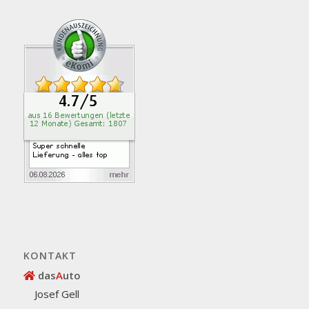
KONTAKT
das
A
uto
Josef Gell