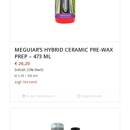
MEGUIAR’S HYBRID CERAMIC PRE-WAX
PREP – 473 ML
€
26,20
Enthält 20% MwSt.
(
€
5,39
/ 100 ml)
zzgl.
Versand
In den Warenkorb
Zeige Details