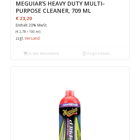
MEGUIAR’S HEAVY DUTY MULTI-
PURPOSE CLEANER, 709 ML
€
23,20
Enthält 20% MwSt.
(
€
2,78
/ 100 ml)
zzgl.
Versand
In den Warenkorb
Zeige Details