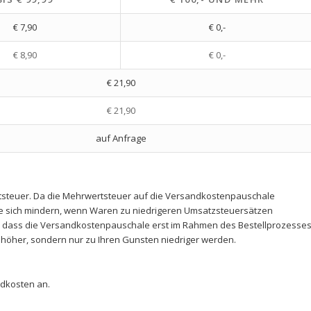
€ 7,90
€ 0,-
€ 8,90
€ 0,-
€ 21,90
€ 21,90
auf Anfrage
tsteuer. Da die Mehrwertsteuer auf die Versandkostenpauschale
e sich mindern, wenn Waren zu niedrigeren Umsatzsteuersätzen
t, dass die Versandkostenpauschale erst im Rahmen des Bestellprozesse
 höher, sondern nur zu Ihren Gunsten niedriger werden.
andkosten an.