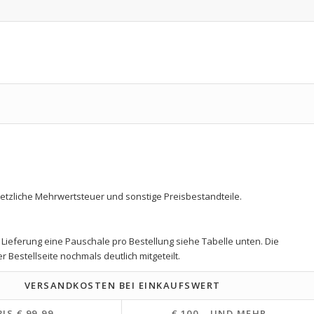
etzliche Mehrwertsteuer und sonstige Preisbestandteile.
Lieferung eine Pauschale pro Bestellung siehe Tabelle unten. Die
estellseite nochmals deutlich mitgeteilt.
VERSANDKOSTEN BEI EINKAUFSWERT
BIS € 99,99
€ 100,- UND MEHR