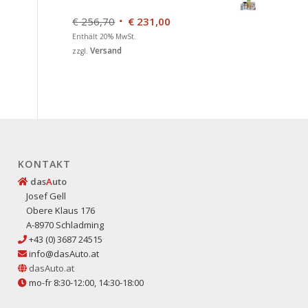
€
256,70
€
231,00
Enthält 20% MwSt.
Versand
zzgl.
KONTAKT
das
A
uto
Josef Gell
Obere Klaus 176
A-8970 Schladming
+43 (0) 3687 24515
info@dasAuto.at
dasAuto.at
mo-fr 8:30-12:00, 14:30-18:00