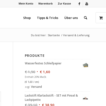
Mein Konto
Warenkorb
Zur Kasse
Shop
Tipps & Tricks
Über uns
Du bist hier:
Startseite
/
Versand & Lieferung
PRODUKTE
Wasserfestes Schleifpapier
€
1,90
€
1,60
Enthält 20% MwSt.
(
€
1,60
/ cm)
Versand
zzgl.
Lackstift Klarlackstift - SET mit Pinsel &
Lackpipette
€
39,10
€
38,90