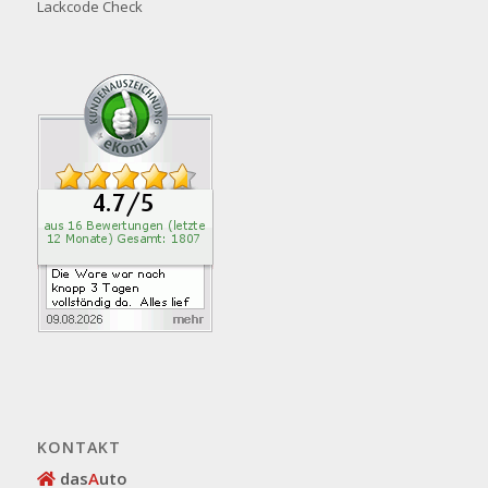
Lackcode Check
KONTAKT
das
A
uto