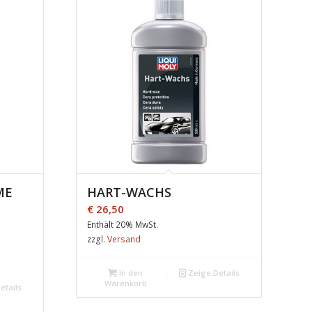
ME
HART-WACHS
€
26,50
Enthält 20% MwSt.
zzgl.
Versand
In den
Zeige Details
Warenkorb
etails