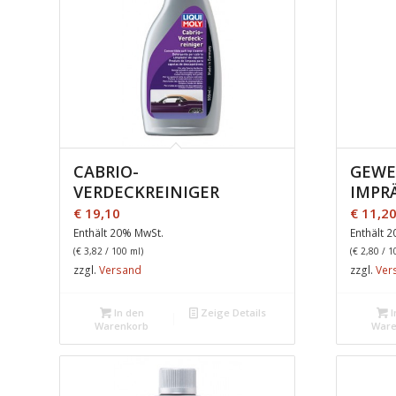
CABRIO-
GEWE
VERDECKREINIGER
IMPR
€
19,10
€
11,2
Enthält 20% MwSt.
Enthält 
(
€
3,82
/ 100 ml)
(
€
2,80
/ 1
zzgl.
Versand
zzgl.
Ver
In den
Zeige Details
I
Warenkorb
Ware