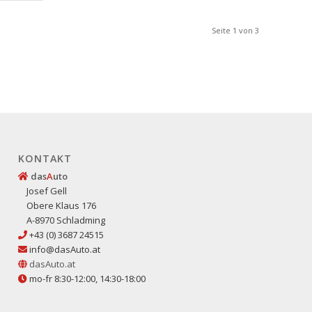
Seite 1 von 3
KONTAKT
das
A
uto
Josef Gell
Obere Klaus 176
A-8970 Schladming
+43 (0) 3687 24515
info@dasAuto.at
dasAuto.at
mo-fr 8:30-12:00, 14:30-18:00