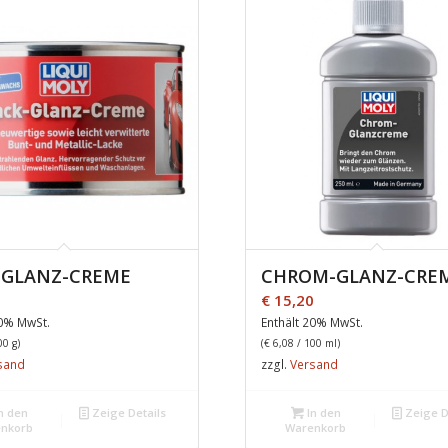
-GLANZ-CREME
CHROM-GLANZ-CRE
0
€
15,20
20% MwSt.
Enthält 20% MwSt.
00 g)
(
€
6,08
/ 100 ml)
sand
zzgl.
Versand
n den
Zeige Details
In den
Zeige D
nkorb
Warenkorb