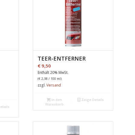
TEER-ENTFERNER
€
9,50
Enthält 20% MwSt.
(
€
2,38
/ 100 ml)
zzgl.
Versand
In den
Zeige Details
Warenkorb
etails