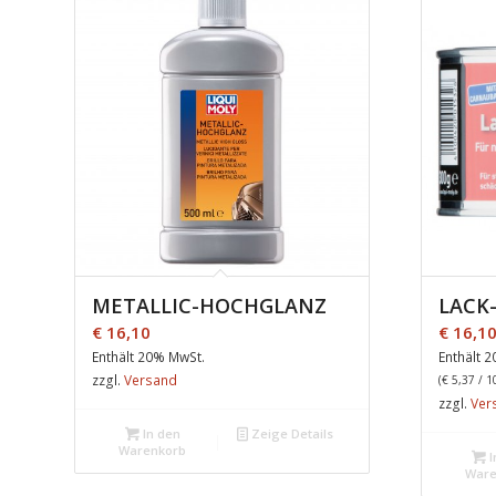
METALLIC-HOCHGLANZ
LACK
€
16,10
€
16,1
Enthält 20% MwSt.
Enthält 
zzgl.
Versand
(
€
5,37
/ 1
zzgl.
Ver
In den
Zeige Details
Warenkorb
I
Ware