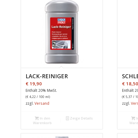
LACK-REINIGER
SCHL
€
19,90
€
18,5
Enthält 20% MwSt.
Enthält 
(
€
4,22
/ 100 ml)
(
€
5,37
/ 1
zzgl.
Versand
zzgl.
Ver
In den
Zeige Details
I
Warenkorb
Ware