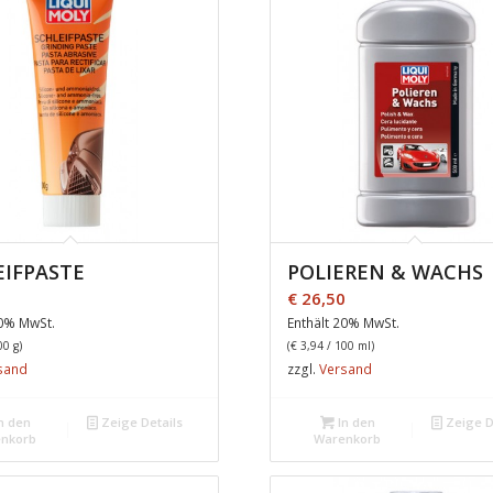
EIFPASTE
POLIEREN & WACHS
0
€
26,50
20% MwSt.
Enthält 20% MwSt.
00 g)
(
€
3,94
/ 100 ml)
sand
zzgl.
Versand
n den
Zeige Details
In den
Zeige D
nkorb
Warenkorb