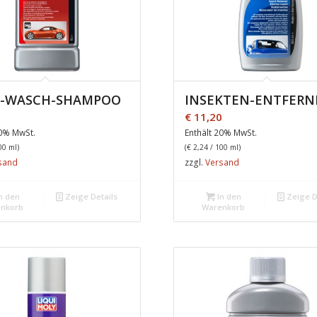
-WASCH-SHAMPOO
INSEKTEN-ENTFERN
0
€
11,20
20% MwSt.
Enthält 20% MwSt.
00 ml)
(
€
2,24
/ 100 ml)
sand
zzgl.
Versand
n den
Zeige Details
In den
Zeige D
nkorb
Warenkorb