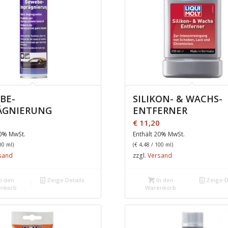
BE-
SILIKON- & WACHS-
ÄGNIERUNG
ENTFERNER
0
€
11,20
20% MwSt.
Enthält 20% MwSt.
00 ml)
(
€
4,48
/ 100 ml)
sand
zzgl.
Versand
n den
Zeige Details
In den
Zeige D
nkorb
Warenkorb