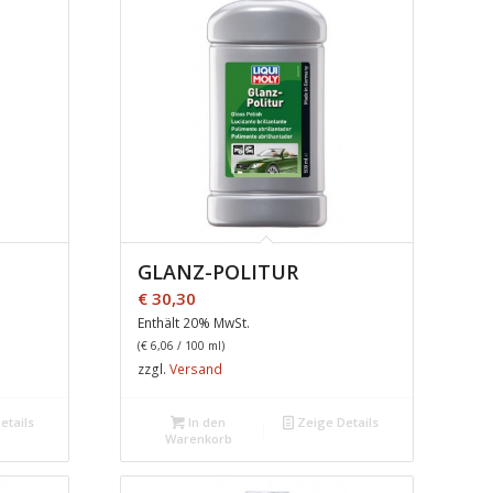
GLANZ-POLITUR
€
30,30
Enthält 20% MwSt.
(
€
6,06
/ 100 ml)
zzgl.
Versand
etails
In den
Zeige Details
Warenkorb