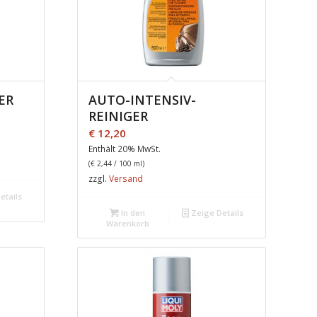
ER
AUTO-INTENSIV-
REINIGER
€
12,20
Enthält 20% MwSt.
(
€
2,44
/ 100 ml)
zzgl.
Versand
etails
In den
Zeige Details
Warenkorb