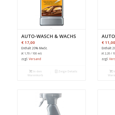
AUTO-WASCH & WACHS
AUTO
€
17,00
€
11,0
Enthält 20% MwSt.
Enthält 
(
€
1,70
/ 100 ml)
(
€
2,20
/ 1
zzgl.
Versand
zzgl.
Ver
In den
Zeige Details
I
Warenkorb
Ware