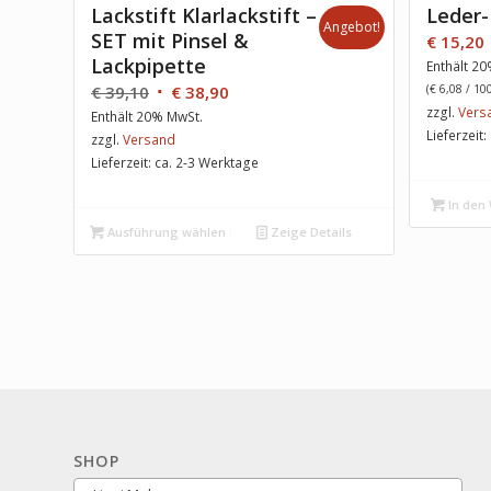
Lackstift Klarlackstift –
Leder-
Angebot!
SET mit Pinsel &
€
15,20
Lackpipette
Enthält 2
€
39,10
€
38,90
(
€
6,08
/ 100
zzgl.
Vers
Enthält 20% MwSt.
Lieferzeit
zzgl.
Versand
Lieferzeit: ca. 2-3 Werktage
In den
Ausführung wählen
Zeige Details
SHOP