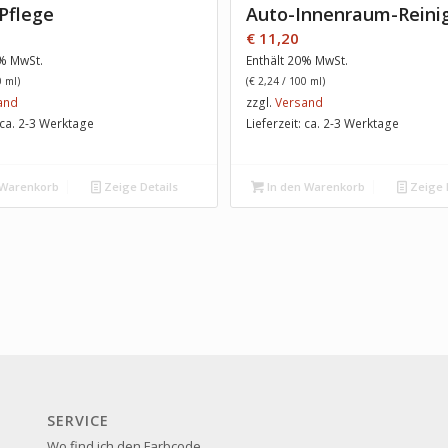
Pflege
Auto-Innenraum-Reini
€
11,20
0% MwSt.
Enthält 20% MwSt.
 ml)
(
€
2,24
/ 100 ml)
and
zzgl.
Versand
: ca. 2-3 Werktage
Lieferzeit: ca. 2-3 Werktage
 Warenkorb
Zeige Details
In den Warenkorb
Zeige 
SERVICE
Wo find ich den Farbcode