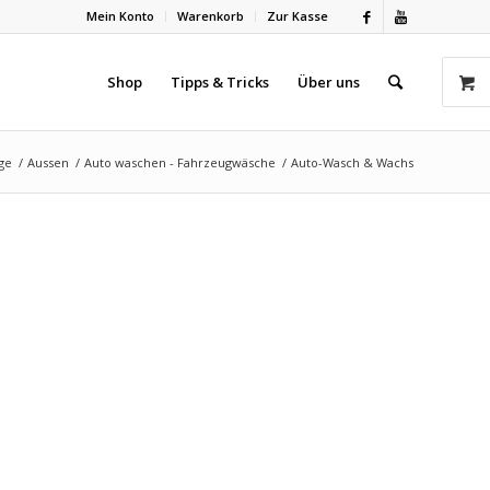
Mein Konto
Warenkorb
Zur Kasse
Shop
Tipps & Tricks
Über uns
ge
/
Aussen
/
Auto waschen - Fahrzeugwäsche
/
Auto-Wasch & Wachs