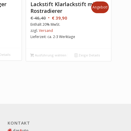
ger
Lackstift Klarlackstift mit
Angebot!
Rostradierer
€
46,40
€
39,90
Enthält 20% MwSt.
zzgl.
Versand
Lieferzeit: ca. 2-3 Werktage
Details
Ausführung wählen
Zeige Details
KONTAKT
das
A
uto