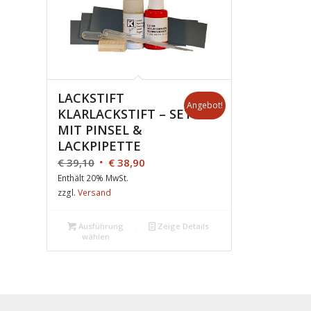
LACKSTIFT
Angebot!
KLARLACKSTIFT – SET
MIT PINSEL &
LACKPIPETTE
€
39,10
€
38,90
Enthält 20% MwSt.
zzgl.
Versand
Ausführung
Zeige Details
wählen