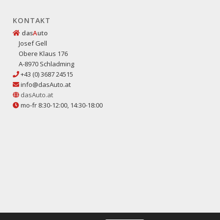
KONTAKT
das
A
uto
Josef Gell
Obere Klaus 176
A-8970 Schladming
+43 (0) 3687 24515
info@dasAuto.at
dasAuto.at
mo-fr 8:30-12:00, 14:30-18:00