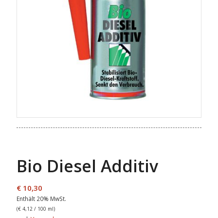
Bio Diesel Additiv
€
10,30
Enthält 20% MwSt.
(
€
4,12
/ 100 ml)