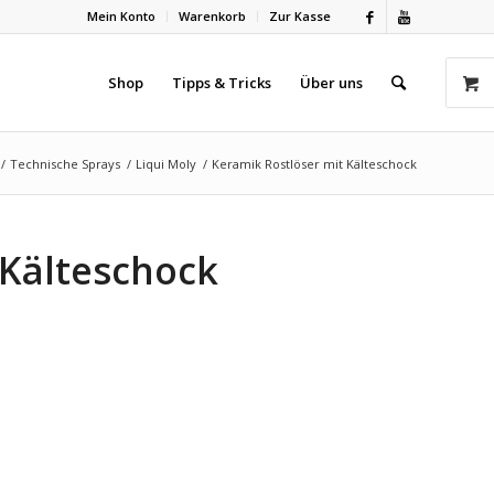
Mein Konto
Warenkorb
Zur Kasse
Shop
Tipps & Tricks
Über uns
/
Technische Sprays
/
Liqui Moly
/
Keramik Rostlöser mit Kälteschock
 Kälteschock