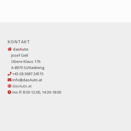
KONTAKT
das
A
uto
Josef Gell
Obere Klaus 176
A-8970 Schladming
+43 (0) 3687 24515
info@dasAuto.at
dasAuto.at
mo-fr 8:30-12:00, 14:30-18:00