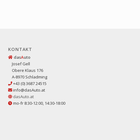
KONTAKT
das
A
uto
Josef Gell
Obere Klaus 176
A-8970 Schladming
+43 (0) 3687 24515
info@dasAuto.at
dasAuto.at
mo-fr 8:30-12:00, 14:30-18:00