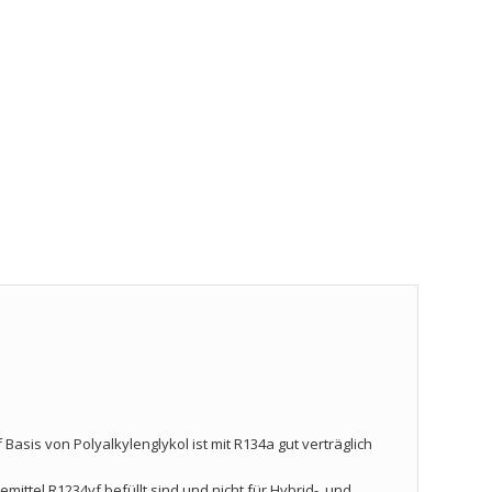
Basis von Polyalkylenglykol ist mit R134a gut verträglich
temittel R1234yf befüllt sind und nicht für Hybrid-, und