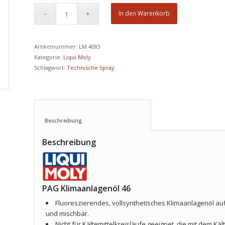
In den Warenkorb
Artikelnummer:
LM 4083
Kategorie:
Liqui Moly
Schlagwort:
Technische Spray
Beschreibung					
Beschreibung
PAG Klimaanlagenöl 46
Fluoreszierendes, vollsynthetisches Klimaanlagenöl auf 
und mischbar.
Nicht für Kältemittelkreisläufe geeignet, die mit dem Käl