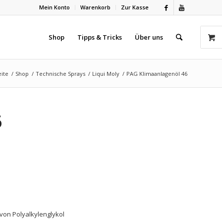
Mein Konto
Warenkorb
Zur Kasse
Shop
Tipps & Tricks
Über uns
eite
/
Shop
/
Technische Sprays
/
Liqui Moly
/
PAG Klimaanlagenöl 46
6
von Polyalkylenglykol