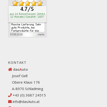
KONTAKT
das
A
uto
Josef Gell
Obere Klaus 176
A-8970 Schladming
+43 (0) 3687 24515
info@dasAuto.at