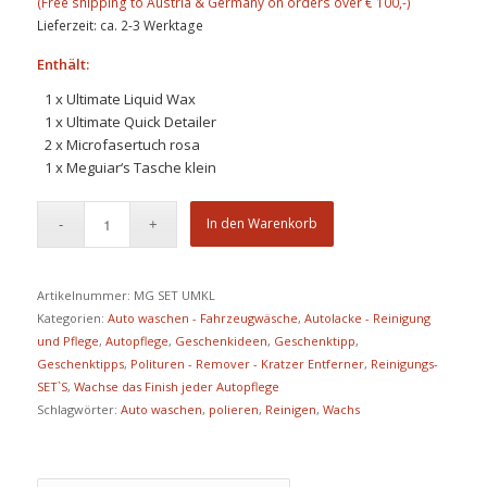
Lieferzeit: ca. 2-3 Werktage
Enthält:
1 x Ultimate Liquid Wax
1 x Ultimate Quick Detailer
2 x Microfasertuch rosa
1 x Meguiar‘s Tasche klein
In den Warenkorb
Artikelnummer:
MG SET UMKL
Kategorien:
Auto waschen - Fahrzeugwäsche
,
Autolacke - Reinigung
und Pflege
,
Autopflege
,
Geschenkideen
,
Geschenktipp
,
Geschenktipps
,
Polituren - Remover - Kratzer Entferner
,
Reinigungs-
SET`S
,
Wachse das Finish jeder Autopflege
Schlagwörter:
Auto waschen
,
polieren
,
Reinigen
,
Wachs