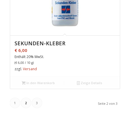
SEKUNDEN-KLEBER
€
6,00
Enthält 20% MwSt.
(
€
6,00
/ 10 g)
zzgl.
Versand
In den Warenkorb
Zeige Details
1
2
3
Seite 2 von 3