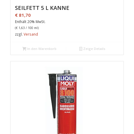
SEILFETT 5 L KANNE
€
81,70
Enthält 20% MwSt.
(
€
1,63
/ 100 ml)
zzgl.
Versand
In den Warenkorb
Zeige Details