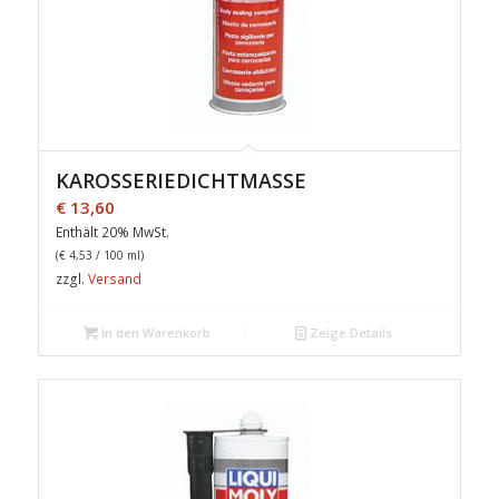
KAROSSERIEDICHTMASSE
€
13,60
Enthält 20% MwSt.
(
€
4,53
/ 100 ml)
zzgl.
Versand
In den Warenkorb
Zeige Details