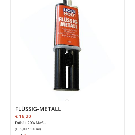
FLÜSSIG-METALL
€
16,20
Enthält 20% MwSt.
(
€
65,00
/ 100 ml)