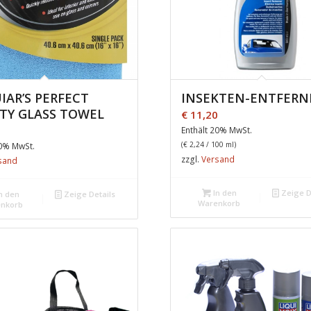
IAR’S PERFECT
INSEKTEN-ENTFERN
ITY GLASS TOWEL
€
11,20
0
Enthält 20% MwSt.
(
€
2,24
/ 100 ml)
20% MwSt.
zzgl.
Versand
sand
In den
Zeige D
n den
Zeige Details
Warenkorb
nkorb