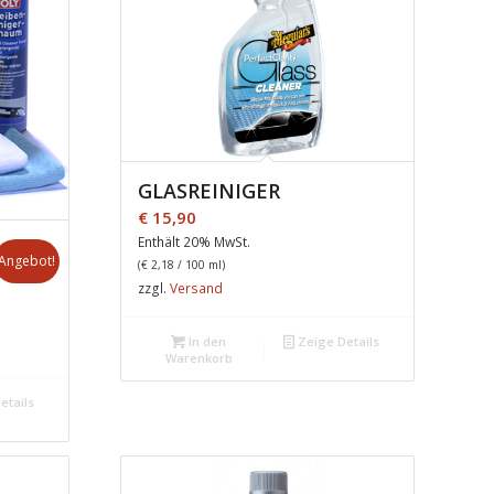
GLASREINIGER
€
15,90
Enthält 20% MwSt.
Angebot!
(
€
2,18
/ 100 ml)
zzgl.
Versand
In den
Zeige Details
Warenkorb
etails