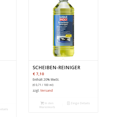
SCHEIBEN-REINIGER
€
7,10
Enthält 20% MwSt.
(
€
0,71
/ 100 ml)
zzgl.
Versand
In den
Zeige Details
Warenkorb
etails