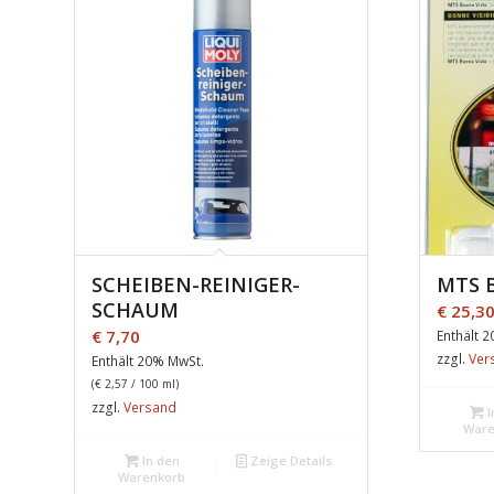
SCHEIBEN-REINIGER-
MTS 
SCHAUM
€
25,3
€
7,70
Enthält 
zzgl.
Ver
Enthält 20% MwSt.
(
€
2,57
/ 100 ml)
zzgl.
Versand
I
Ware
In den
Zeige Details
Warenkorb