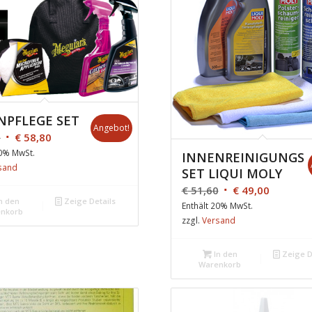
NPFLEGE SET
Angebot!
0
€
58,80
20% MwSt.
INNENREINIGUNGS
sand
SET LIQUI MOLY
€
51,60
€
49,00
n den
Zeige Details
Enthält 20% MwSt.
nkorb
zzgl.
Versand
In den
Zeige D
Warenkorb