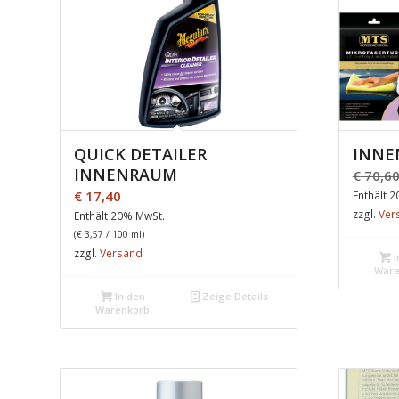
QUICK DETAILER
INNE
INNENRAUM
€
70,6
€
17,40
Enthält 
zzgl.
Ver
Enthält 20% MwSt.
(
€
3,57
/ 100 ml)
zzgl.
Versand
I
Ware
In den
Zeige Details
Warenkorb