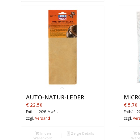
AUTO-NATUR-LEDER
MICR
€
22,50
€
5,70
Enthält 20% MwSt.
Enthält 
zzgl.
Versand
zzgl.
Ver
In den
Zeige Details
I
Warenkorb
Ware