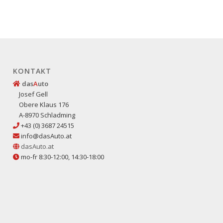
KONTAKT
das
A
uto
Josef Gell
Obere Klaus 176
A-8970 Schladming
+43 (0) 3687 24515
info@dasAuto.at
dasAuto.at
mo-fr 8:30-12:00, 14:30-18:00