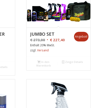
ER
JUMBO SET
Angebot!
€
273,00
€
227,40
Enthält 20% MwSt.
zzgl.
Versand
In den
Zeige Details
Warenkorb
etails