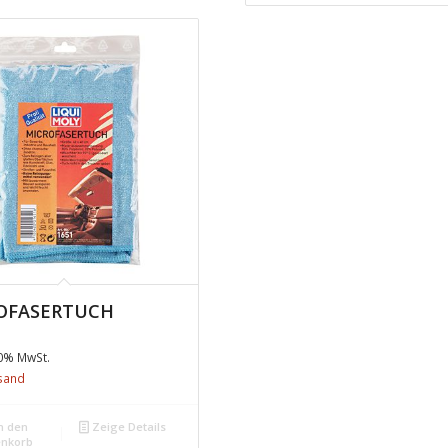
OFASERTUCH
20% MwSt.
sand
n den
Zeige Details
nkorb