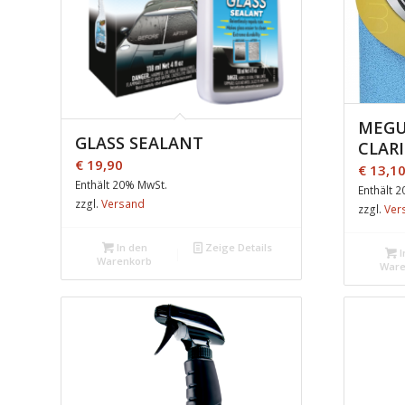
MEGU
GLASS SEALANT
CLAR
€
19,90
€
13,1
Enthält 20% MwSt.
Enthält 
zzgl.
Versand
zzgl.
Ver
In den
Zeige Details
I
Warenkorb
Ware