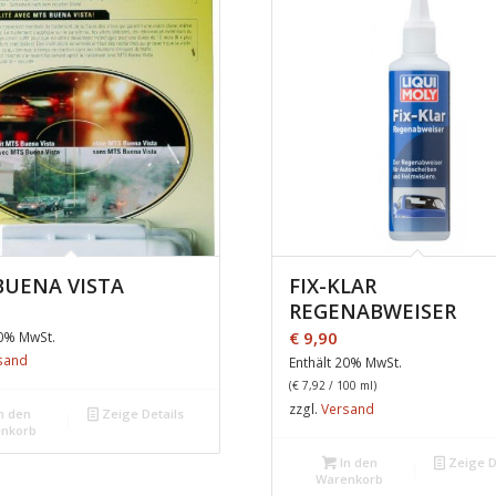
BUENA VISTA
FIX-KLAR
REGENABWEISER
0
€
9,90
20% MwSt.
sand
Enthält 20% MwSt.
(
€
7,92
/ 100 ml)
zzgl.
Versand
n den
Zeige Details
nkorb
In den
Zeige D
Warenkorb