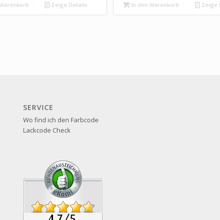
 Warenkorb
Zeige Details
In den Warenkorb
Zeige 
SERVICE
Wo find ich den Farbcode
Lackcode Check