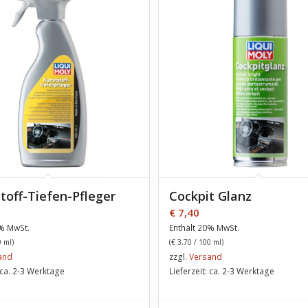
toff-Tiefen-Pfleger
Cockpit Glanz
€
7,40
0% MwSt.
Enthält 20% MwSt.
 ml)
(
€
3,70
/ 100 ml)
and
zzgl.
Versand
: ca. 2-3 Werktage
Lieferzeit: ca. 2-3 Werktage