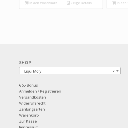
In den Warenkorb
Zeige Details
In den
SHOP
Liqui Moly
×
€ 5,- Bonus
Anmelden / Registrieren
Versandkosten
Widerrufsrecht
Zahlungsarten
Warenkorb
Zur Kasse
Impressum