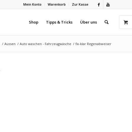
Mein Konto
Warenkorb
Zur Kasse
Shop
Tipps & Tricks
Über uns
e
/
Aussen
/
Auto waschen - Fahrzeugwäsche
/
fix-klar Regenabweiser
r