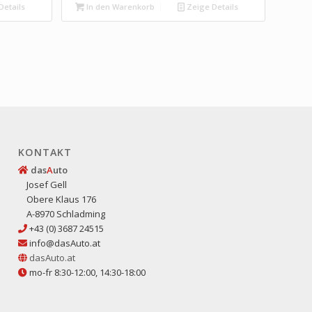
Details
In den Warenkorb
Zeige Details
KONTAKT
das
A
uto
Josef Gell
Obere Klaus 176
A-8970 Schladming
+43 (0) 3687 24515
info@dasAuto.at
dasAuto.at
mo-fr 8:30-12:00, 14:30-18:00