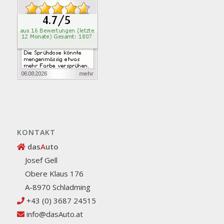
KONTAKT
das
A
uto
Josef Gell
Obere Klaus 176
A-8970 Schladming
+43 (0) 3687 24515
info@dasAuto.at