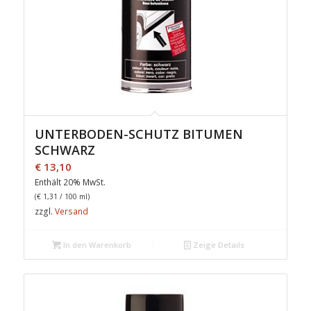
UNTERBODEN-SCHUTZ BITUMEN
SCHWARZ
€
13,10
Enthält 20% MwSt.
(
€
1,31
/ 100 ml)
zzgl.
Versand
In den Warenkorb
Zeige Details