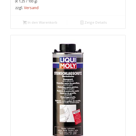
(
€
1,25
/ 100 g)
zzgl.
Versand
In den Warenkorb
Zeige Details