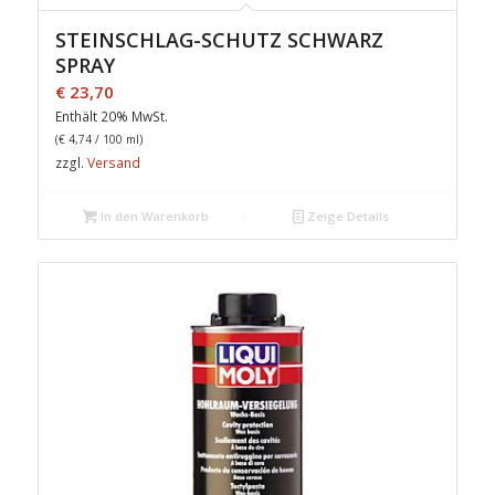
STEINSCHLAG-SCHUTZ SCHWARZ
SPRAY
€
23,70
Enthält 20% MwSt.
(
€
4,74
/ 100 ml)
zzgl.
Versand
In den Warenkorb
Zeige Details