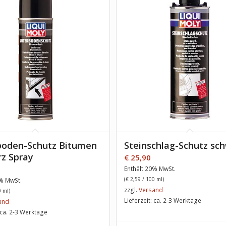
boden-Schutz Bitumen
Steinschlag-Schutz sc
z Spray
€
25,90
Enthält 20% MwSt.
(
€
2,59
/ 100 ml)
0% MwSt.
zzgl.
Versand
 ml)
Lieferzeit: ca. 2-3 Werktage
and
: ca. 2-3 Werktage