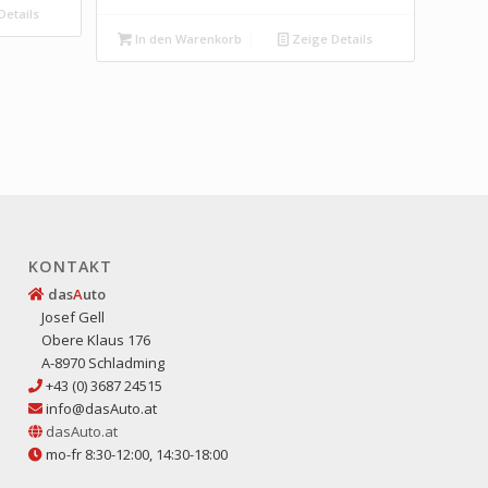
Details
In den Warenkorb
Zeige Details
KONTAKT
das
A
uto
Josef Gell
Obere Klaus 176
A-8970 Schladming
+43 (0) 3687 24515
info@dasAuto.at
dasAuto.at
mo-fr 8:30-12:00, 14:30-18:00