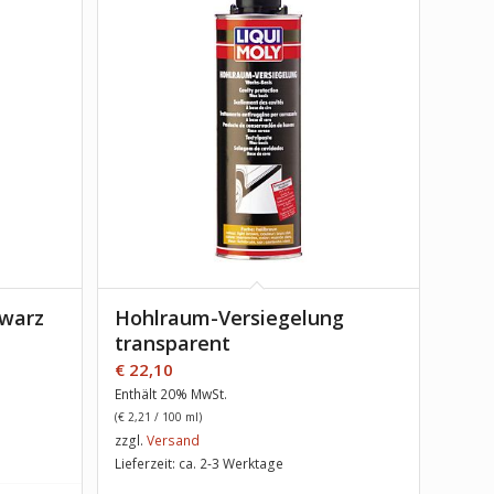
hwarz
Hohlraum-Versiegelung
transparent
€
22,10
Enthält 20% MwSt.
(
€
2,21
/ 100 ml)
zzgl.
Versand
Lieferzeit: ca. 2-3 Werktage