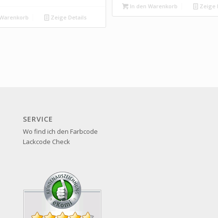
In den Warenkorb
Zeige 
 Warenkorb
Zeige Details
SERVICE
Wo find ich den Farbcode
Lackcode Check