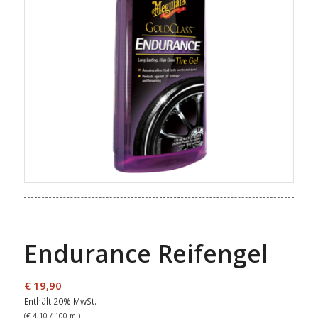
Endurance Reifengel
€
19,90
Enthält 20% MwSt.
(
€
4,10
/ 100 ml)