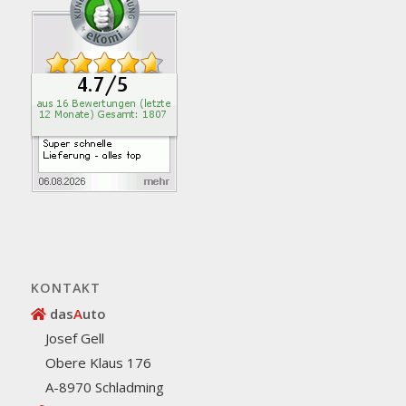
KONTAKT
das
A
uto
Josef Gell
Obere Klaus 176
A-8970 Schladming