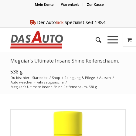
Mein Konto
Warenkorb
Zur Kasse
Der Auto
lack
Spezialist seit 1984
Meguiar’s Ultimate Insane Shine Reifenschaum,
538 g
Du bist hier:
Startseite
/
Shop
/
Reinigung & Pflege
/
Aussen
/
Auto waschen - Fahrzeugwäsche
/
Meguiar’s Ultimate Insane Shine Reifenschaum, 538 g