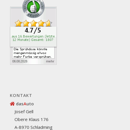
KONTAKT
das
A
uto
Josef Gell
Obere Klaus 176
A-8970 Schladming