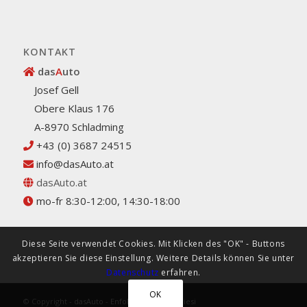
KONTAKT
das
A
uto
Josef Gell
Obere Klaus 176
A-8970 Schladming
+43 (0) 3687 24515
info@dasAuto.at
dasAuto.at
mo-fr 8:30-12:00, 14:30-18:00
Diese Seite verwendet Cookies. Mit Klicken des "OK" - Buttons
akzeptieren Sie diese Einstellung. Weitere Details können Sie unter
Datenschutz
erfahren.
OK
© Copyright -
dasAuto
-
Enfold Theme by Kriesi