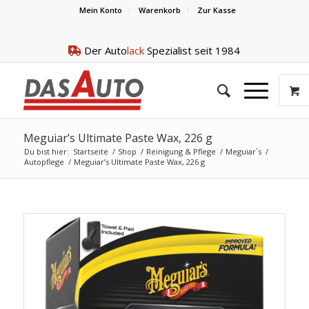
Mein Konto
Warenkorb
Zur Kasse
Der Auto
lack
Spezialist seit 1984
Meguiar’s Ultimate Paste Wax, 226 g
Du bist hier:
Startseite
/
Shop
/
Reinigung & Pflege
/
Meguiar`s
/
Autopflege
/
Meguiar’s Ultimate Paste Wax, 226 g