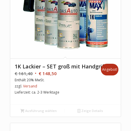
1K Lackier – SET groß mit Handgriff
Angebot!
€
161,40
€
148,50
Enthält 20% MwSt.
zzgl.
Versand
Lieferzeit: ca. 2-3 Werktage
Ausführung wählen
Zeige Details