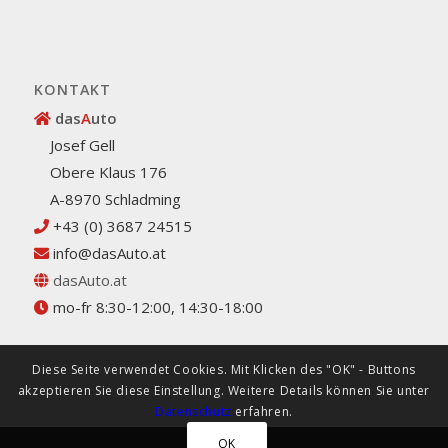
KONTAKT
das
A
uto
Josef Gell
Obere Klaus 176
A-8970 Schladming
+43 (0) 3687 24515
info@dasAuto.at
dasAuto.at
mo-fr 8:30-12:00, 14:30-18:00
Diese Seite verwendet Cookies. Mit Klicken des "OK" - Buttons
akzeptieren Sie diese Einstellung. Weitere Details können Sie unter
Datenschutz
erfahren.
OK