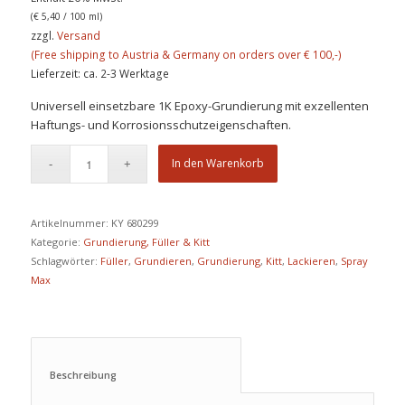
(
€
5,40
/ 100 ml)
zzgl.
Versand
Lieferzeit: ca. 2-3 Werktage
Universell einsetzbare 1K Epoxy-Grundierung mit exzellenten
Haftungs- und Korrosionsschutzeigenschaften.
In den Warenkorb
Artikelnummer:
KY 680299
Kategorie:
Grundierung, Füller & Kitt
Schlagwörter:
Füller
,
Grundieren
,
Grundierung
,
Kitt
,
Lackieren
,
Spray
Max
Beschreibung					