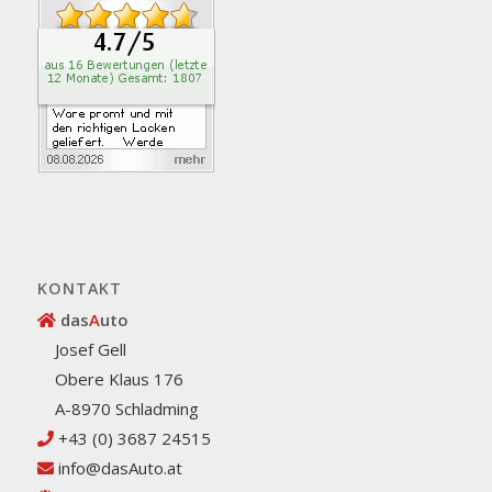
KONTAKT
das
A
uto
Josef Gell
Obere Klaus 176
A-8970 Schladming
+43 (0) 3687 24515
info@dasAuto.at