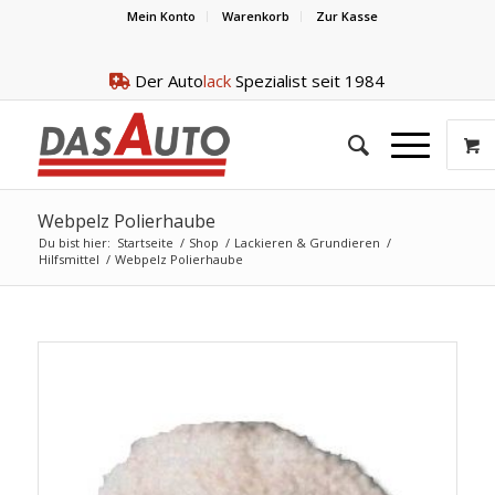
Mein Konto
Warenkorb
Zur Kasse
Der Auto
lack
Spezialist seit 1984
Webpelz Polierhaube
Du bist hier:
Startseite
/
Shop
/
Lackieren & Grundieren
/
Hilfsmittel
/
Webpelz Polierhaube