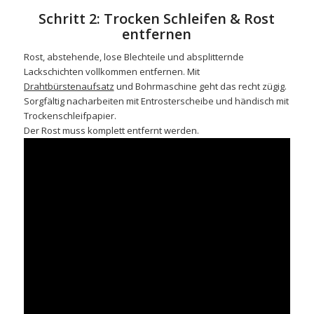
Schritt 2: Trocken Schleifen & Rost
entfernen
Rost, abstehende, lose Blechteile und absplitternde
Lackschichten vollkommen entfernen. Mit
Drahtbürstenaufsatz
und Bohrmaschine geht das recht zügig.
Sorgfältig nacharbeiten mit
Entrosterscheibe
und händisch mit
Trockenschleifpapier
.
Der Rost muss komplett entfernt werden.