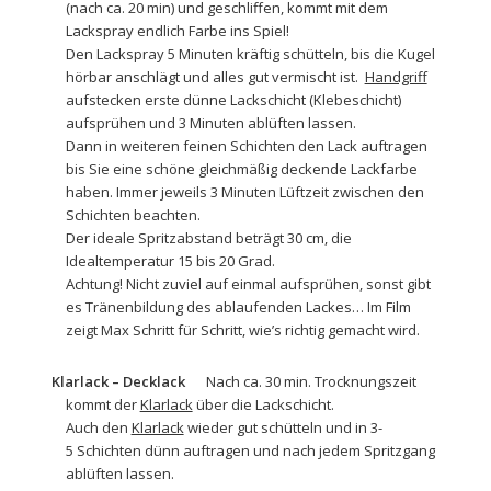
(nach ca. 20 min) und geschliffen, kommt mit dem
Lackspray
endlich Farbe ins Spiel!
Den Lackspray 5 Minuten kräftig schütteln, bis die Kugel
hörbar anschlägt und alles gut vermischt ist.
Handgriff
aufstecken erste dünne Lackschicht (Klebeschicht)
aufsprühen und 3 Minuten ablüften lassen.
Dann in weiteren feinen Schichten den Lack auftragen
bis Sie eine schöne gleichmäßig deckende Lackfarbe
haben. Immer jeweils 3 Minuten Lüftzeit zwischen den
Schichten beachten.
Der ideale Spritzabstand beträgt 30 cm, die
Idealtemperatur 15 bis 20 Grad.
Achtung! Nicht zuviel auf einmal aufsprühen, sonst gibt
es Tränenbildung des ablaufenden Lackes… Im Film
zeigt Max Schritt für Schritt, wie’s richtig gemacht wird.
Klarlack – Decklack
Nach ca. 30 min. Trocknungszeit
kommt der
Klarlack
über die Lackschicht.
Auch den
Klarlack
wieder gut schütteln und in 3-
5 Schichten dünn auftragen und nach jedem Spritzgang
ablüften lassen.