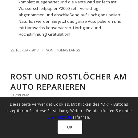
komplett ausgehärtet und die Kante wird einfach mit
Wasserschleifpapier
P2000 sehr vorsichtig
abgenommen und anschließend auf Hochglanz poliert.
Natürlich werden Sie jetzt das ganze Auto
polieren und
mit Hartwachs
konservieren. Hochglanz und
Hochstimmung! Gratulation!
/
25. FEBRUAR 2017
VON
THOMAS LANGS
ROST UND ROSTLÖCHER AM
AUTO REPARIEREN
EASYREPAIR
Diese Seite verwendet Cookies. Mit Klicken des "OK" - Buttons
akzeptieren Sie diese Einstellung. Weitere Details können Sie unter
Datenschutz
erfahren.
OK