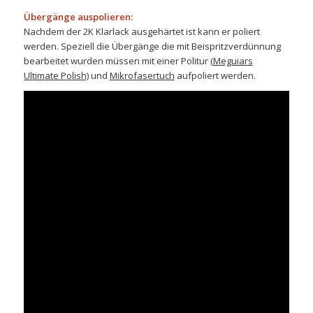
Übergänge auspolieren:
Nachdem der 2K Klarlack ausgehärtet ist kann er poliert
werden. Speziell die Übergänge die mit Beispritzverdünnung
bearbeitet wurden müssen mit einer Politur
(Meguiars
Ultimate Polish)
und
Mikrofasertuch
aufpoliert werden.