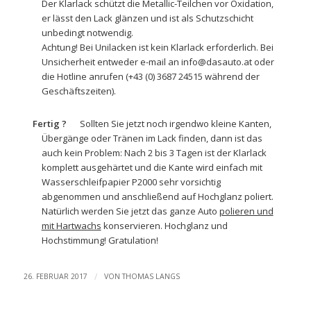
Der Klarlack schützt die Metallic-Teilchen vor Oxidation,
er lässt den Lack glänzen und ist als Schutzschicht
unbedingt notwendig.
Achtung! Bei Unilacken ist kein Klarlack erforderlich. Bei
Unsicherheit entweder e-mail an info@dasauto.at oder
die Hotline anrufen (+43 (0) 3687 24515 während der
Geschäftszeiten).
Fertig ?
Sollten Sie jetzt noch irgendwo kleine Kanten,
Übergänge oder Tränen im Lack finden, dann ist das
auch kein Problem: Nach 2 bis 3 Tagen ist der Klarlack
komplett ausgehärtet und die Kante wird einfach mit
Wasserschleifpapier
P2000 sehr vorsichtig
abgenommen und anschließend auf Hochglanz poliert.
Natürlich werden Sie jetzt das ganze Auto
polieren und
mit Hartwachs
konservieren. Hochglanz und
Hochstimmung! Gratulation!
/
26. FEBRUAR 2017
VON
THOMAS LANGS