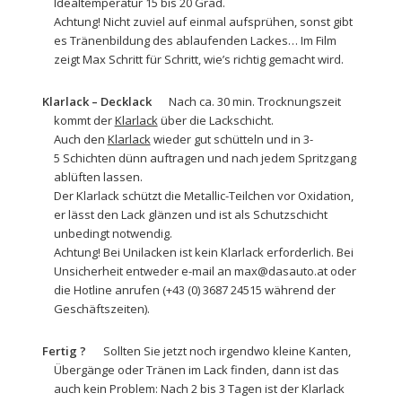
Idealtemperatur 15 bis 20 Grad.
Achtung! Nicht zuviel auf einmal aufsprühen, sonst gibt
es Tränenbildung des ablaufenden Lackes… Im Film
zeigt Max Schritt für Schritt, wie’s richtig gemacht wird.
Klarlack – Decklack
Nach ca. 30 min. Trocknungszeit
kommt der
Klarlack
über die Lackschicht.
Auch den
Klarlack
wieder gut schütteln und in 3-
5 Schichten dünn auftragen und nach jedem Spritzgang
ablüften lassen.
Der Klarlack schützt die Metallic-Teilchen vor Oxidation,
er lässt den Lack glänzen und ist als Schutzschicht
unbedingt notwendig.
Achtung! Bei Unilacken ist kein Klarlack erforderlich. Bei
Unsicherheit entweder e-mail an max@dasauto.at oder
die Hotline anrufen (+43 (0) 3687 24515 während der
Geschäftszeiten).
Fertig ?
Sollten Sie jetzt noch irgendwo kleine Kanten,
Übergänge oder Tränen im Lack finden, dann ist das
auch kein Problem: Nach 2 bis 3 Tagen ist der Klarlack