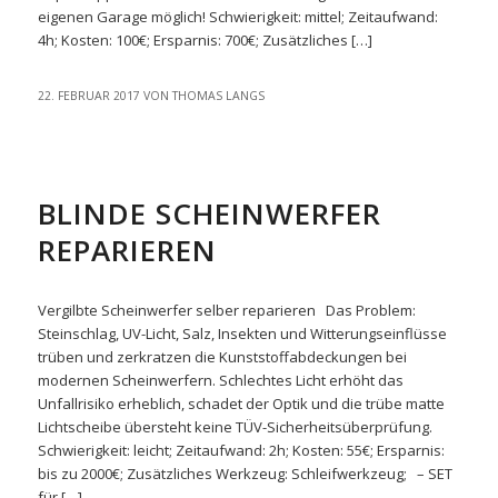
eigenen Garage möglich! Schwierigkeit: mittel; Zeitaufwand:
4h; Kosten: 100€; Ersparnis: 700€; Zusätzliches […]
22. FEBRUAR 2017
VON
THOMAS LANGS
EASYREPAIR
BLINDE SCHEINWERFER
REPARIEREN
Vergilbte Scheinwerfer selber reparieren Das Problem:
Steinschlag, UV-Licht, Salz, Insekten und Witterungseinflüsse
trüben und zerkratzen die Kunststoffabdeckungen bei
modernen Scheinwerfern. Schlechtes Licht erhöht das
Unfallrisiko erheblich, schadet der Optik und die trübe matte
Lichtscheibe übersteht keine TÜV-Sicherheitsüberprüfung.
Schwierigkeit: leicht; Zeitaufwand: 2h; Kosten: 55€; Ersparnis:
bis zu 2000€; Zusätzliches Werkzeug: Schleifwerkzeug; – SET
für […]