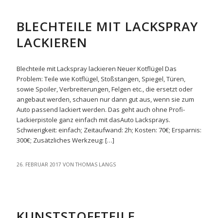
EASYREPAIR
BLECHTEILE MIT LACKSPRAY
LACKIEREN
Blechteile mit Lackspray lackieren Neuer Kotflügel Das
Problem: Teile wie Kotflügel, Stoßstangen, Spiegel, Türen,
sowie Spoiler, Verbreiterungen, Felgen etc., die ersetzt oder
angebaut werden, schauen nur dann gut aus, wenn sie zum
Auto passend lackiert werden. Das geht auch ohne Profi-
Lackierpistole ganz einfach mit dasAuto Lacksprays.
Schwierigkeit: einfach; Zeitaufwand: 2h; Kosten: 70€; Ersparnis:
300€; Zusätzliches Werkzeug: […]
26. FEBRUAR 2017
VON
THOMAS LANGS
EASYREPAIR
KUNSTSTOFFTEILE