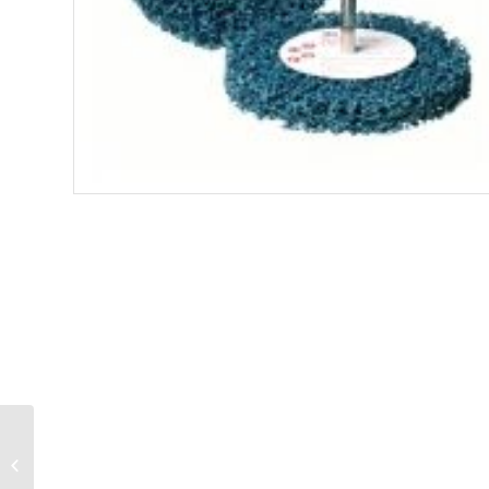
Stahldrahtzopfrundbürste
mit Schaft