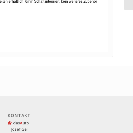
 Breiten erhältlich, 6mm Schaft integriert, kein weiteres Zubehör
KONTAKT
das
A
uto
Josef Gell