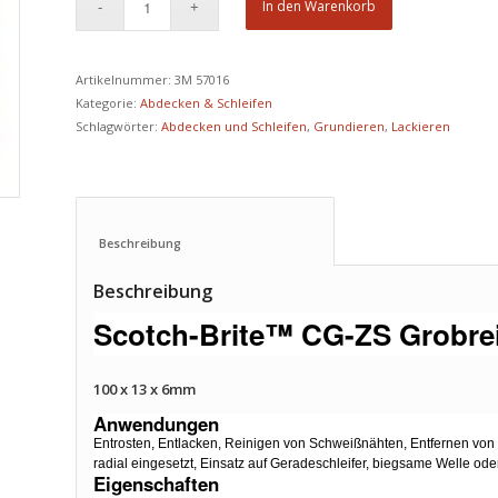
In den Warenkorb
Artikelnummer:
3M 57016
Kategorie:
Abdecken & Schleifen
Schlagwörter:
Abdecken und Schleifen
,
Grundieren
,
Lackieren
Beschreibung					
Beschreibung
Scotch-Brite™ CG-ZS Grobre
100 x 13 x 6mm
Anwendungen
Entrosten, Entlacken, Reinigen von Schweißnähten, Entfernen vo
radial eingesetzt, Einsatz auf Geradeschleifer, biegsame Welle o
Eigenschaften