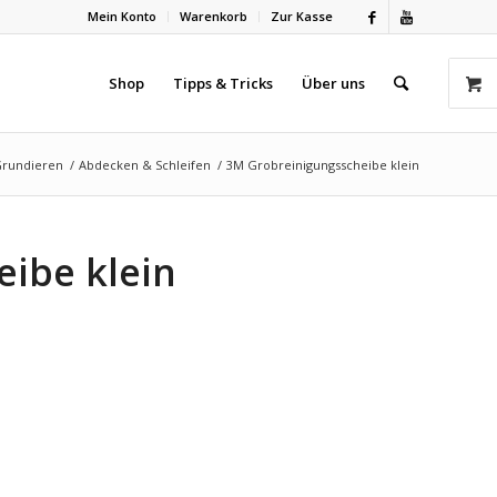
Mein Konto
Warenkorb
Zur Kasse
Shop
Tipps & Tricks
Über uns
Grundieren
/
Abdecken & Schleifen
/
3M Grobreinigungsscheibe klein
ibe klein