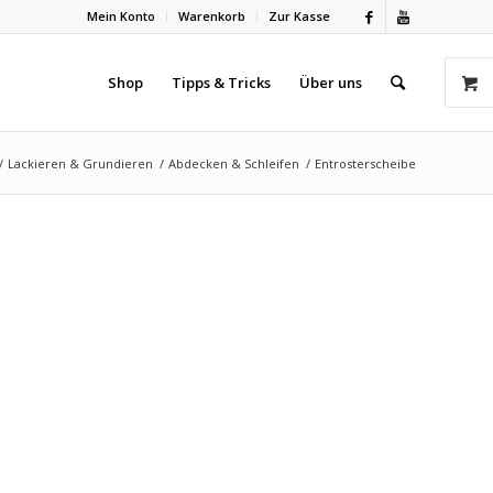
Mein Konto
Warenkorb
Zur Kasse
Shop
Tipps & Tricks
Über uns
/
Lackieren & Grundieren
/
Abdecken & Schleifen
/
Entrosterscheibe