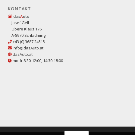
KONTAKT
das
A
uto
Josef Gell
Obere Klaus 176
A-8970 Schladming
+43 (0) 3687 24515
info@dasAuto.at
dasAuto.at
mo-fr 8:30-12:00, 14:30-18:00