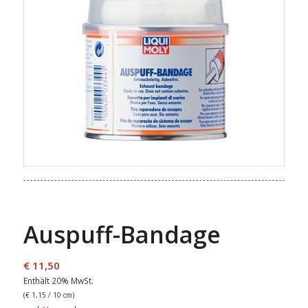
Auspuff-Bandage
€
11,50
Enthält 20% MwSt.
(
€
1,15
/ 10 cm)