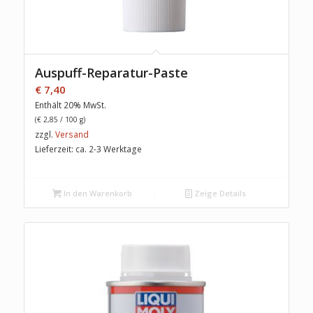
Auspuff-Reparatur-Paste
€
7,40
Enthält 20% MwSt.
(
€
2,85
/ 100 g)
zzgl.
Versand
Lieferzeit: ca. 2-3 Werktage
In den Warenkorb
Zeige Details