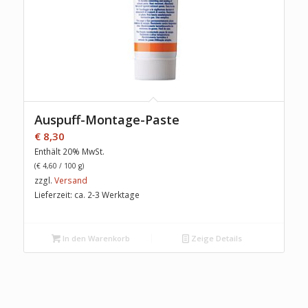
Auspuff-Montage-Paste
€
8,30
Enthält 20% MwSt.
(
€
4,60
/ 100 g)
zzgl.
Versand
Lieferzeit: ca. 2-3 Werktage
In den Warenkorb
Zeige Details