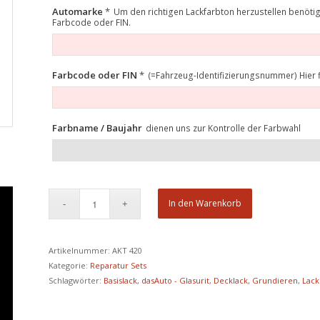
Automarke
*
Um den richtigen Lackfarbton herzustellen benöti
Farbcode oder FIN.
Farbcode oder FIN
*
(=Fahrzeug-Identifizierungsnummer) Hier 
Farbname / Baujahr
dienen uns zur Kontrolle der Farbwahl
In den Warenkorb
Artikelnummer:
AKT 420
Kategorie:
Reparatur Sets
Schlagwörter:
Basislack
,
dasAuto - Glasurit
,
Decklack
,
Grundieren
,
Lack