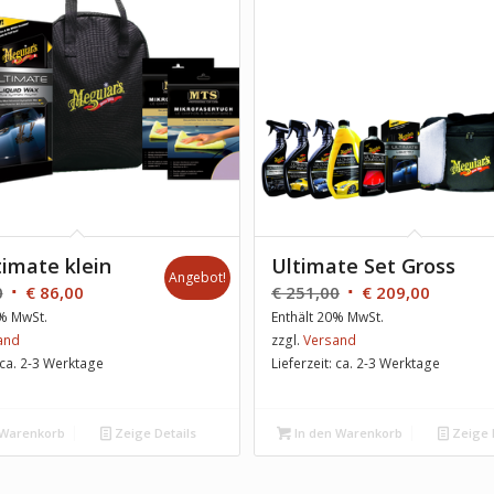
timate klein
Ultimate Set Gross
Angebot!
0
€
86,00
€
251,00
€
209,00
0% MwSt.
Enthält 20% MwSt.
and
zzgl.
Versand
: ca. 2-3 Werktage
Lieferzeit: ca. 2-3 Werktage
 Warenkorb
Zeige Details
In den Warenkorb
Zeige 