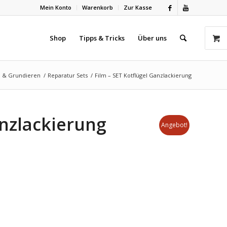
Mein Konto
Warenkorb
Zur Kasse
Shop
Tipps & Tricks
Über uns
n & Grundieren
/
Reparatur Sets
/
Film – SET Kotflügel Ganzlackierung
anzlackierung
Angebot!