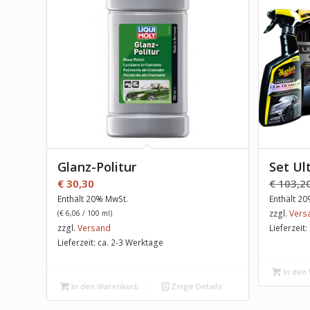
Glanz-Politur
Set Ul
€
30,30
€
103,2
Enthält 20% MwSt.
Enthält 2
zzgl.
Vers
(
€
6,06
/ 100 ml)
zzgl.
Versand
Lieferzeit
Lieferzeit: ca. 2-3 Werktage
In den
In den Warenkorb
Zeige Details