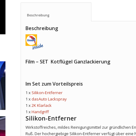
Beschreibung					
Beschreibung
Film – SET Kotflügel Ganzlackierung
Im Set zum Vorteilspreis
1 x
Silikon-Entferner
1 x
dasAuto Lackspray
1 x
2K Klarlack
1 x
Handgriff
Silikon-Entferner
Wirkstoffreiches, mildes Reinigungsmittel zur gründlichen En
Ruß. Der hochergiebige Silikon-Entferner verfügt über ein