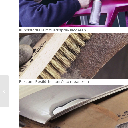
Kunststoffteile mit Lackspray lackieren
Rost und Rostlöcher am Auto reparieren
Film – SET Frontspoiler
Ganzlackierung