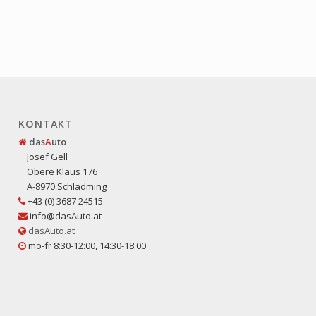
KONTAKT
das
A
uto
Josef Gell
Obere Klaus 176
A-8970 Schladming
+43 (0) 3687 24515
info@dasAuto.at
dasAuto.at
mo-fr 8:30-12:00, 14:30-18:00