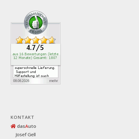
KONTAKT
das
A
uto
Josef Gell