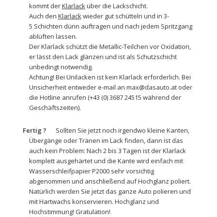
kommt der
Klarlack
über die Lackschicht.
Auch den
Klarlack
wieder gut schütteln und in 3-
5 Schichten dünn auftragen und nach jedem Spritzgang
ablüften lassen.
Der Klarlack schützt die Metallic-Teilchen vor Oxidation,
er lässt den Lack glänzen und ist als Schutzschicht
unbedingt notwendig.
Achtung! Bei Unilacken ist kein Klarlack erforderlich. Bei
Unsicherheit entweder e-mail an max@dasauto.at oder
die Hotline anrufen (+43 (0) 3687 24515 während der
Geschäftszeiten).
Fertig ?
Sollten Sie jetzt noch irgendwo kleine Kanten,
Übergänge oder Tränen im Lack finden, dann ist das
auch kein Problem: Nach 2 bis 3 Tagen ist der Klarlack
komplett ausgehärtet und die Kante wird einfach mit
Wasserschleifpapier
P2000 sehr vorsichtig
abgenommen und anschließend auf Hochglanz poliert.
Natürlich werden Sie jetzt das ganze Auto
polieren und
mit Hartwachs
konservieren. Hochglanz und
Hochstimmung! Gratulation!