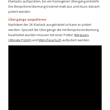
Klarlacks aufsprühen, bis ein homogener Übergang entsteht.
Die Beispritzverdünnung trocknet matt aus und muss danach
poliert werden.
Übergänge auspolieren:
Nachdem der 2K Klarlack ausgehärtet ist kann er poliert
werden. Speziell die Übergänge die mit Beispritzverdünnung
bearbeitet wurden müssen mit einer Politur
(Meguiars
Ultimate Polish)
und
Mikrofasertuch
aufpoliert werden.