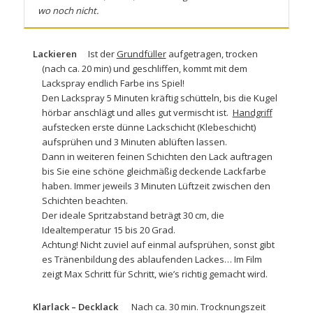
wo noch nicht.
Lackieren
Ist der
Grundfüller
aufgetragen, trocken
(nach ca. 20 min) und geschliffen, kommt mit dem
Lackspray
endlich Farbe ins Spiel!
Den Lackspray 5 Minuten kräftig schütteln, bis die Kugel
hörbar anschlägt und alles gut vermischt ist.
Handgriff
aufstecken erste dünne Lackschicht (Klebeschicht)
aufsprühen und 3 Minuten ablüften lassen.
Dann in weiteren feinen Schichten den Lack auftragen
bis Sie eine schöne gleichmäßig deckende Lackfarbe
haben. Immer jeweils 3 Minuten Lüftzeit zwischen den
Schichten beachten.
Der ideale Spritzabstand beträgt 30 cm, die
Idealtemperatur 15 bis 20 Grad.
Achtung! Nicht zuviel auf einmal aufsprühen, sonst gibt
es Tränenbildung des ablaufenden Lackes… Im Film
zeigt Max Schritt für Schritt, wie’s richtig gemacht wird.
Klarlack – Decklack
Nach ca. 30 min. Trocknungszeit