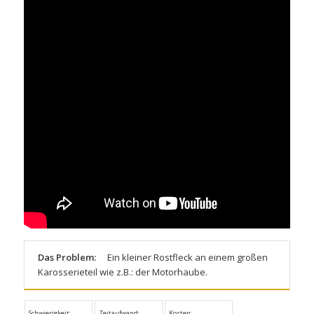
Das Problem:
Ein kleiner Rostfleck an einem großen
Karosserieteil wie z.B.: der Motorhaube.
Schwierigkeit:
Zeitaufwand:
Kosten: