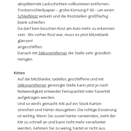
absplitternde Lackschichten vollkommen entfernen.
Trockenschleifpapier
– grobe Körnung P 60 – um einen
Schleifklotz
wickeln und die Roststellen großflächig
blank schleifen.
Da darf kein bisschen Rost am Auto mehr zu erkennen
sein. Wo vorher Rost war, muss es jetzt blitzeblank
glänzen!
angeschliffen.
Danach mit
Silikonentferner
die Stelle sehr gründlich
reinigen.
Kitten
Auf die blitzblanke, tadellos geschliffene und mit
Silikonentferner
gereinigte Stelle kann jetzt je nach
Notwendigkeit entweder
Feinspachtel
oder
Faserkitt
aufgetragen werden.
Und so wird’s gemacht: Kitt auf ein Stück Karton
streichen und Härter dazugeben. Die richtige Dosierung
ist wichtig. Wenn Sie zuviel Härter verwenden, zieht der
Kitt zu schnell an und kann nicht mehr verarbeitet
werden, nehmen Sie zu wenig, härtet er nicht aus.