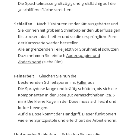
Die
Spachtelmasse
großzügig und großflächig auf die
geschliffene Fläche streichen.
Schleifen
Nach 30 Minuten ist der Kitt ausgehärtet und
Sie können mit grobem
Schleifpapier
den überflüssigen
Kitt trocken abschleifen und so die ursprüngliche Form
der Karosserie wieder herstellen.
Alle angrenzenden Teile jetzt vor Sprühnebel schützen!
Dazu nehmen Sie einfach
Abdeckpapier und
Abdeckband
(siehe Film).
Feinarbeit
Gleichen Sie nun die
bestehenden Schleifspuren mit
Füller
aus.
Die Spraydose lange und kräftig schütteln, bis sich die
Komponenten in der Dose gut vermischt haben (ca. 5
min). Die kleine Kugel in der Dose muss sich leicht und
locker bewegen.
Auf die Dose kommt der
Handgriff
. Dieser funktioniert
wie eine Spritzpistole und erleichtert die Arbeit enorm.
Und wieder Schleifen
Schleifen Sie nun die