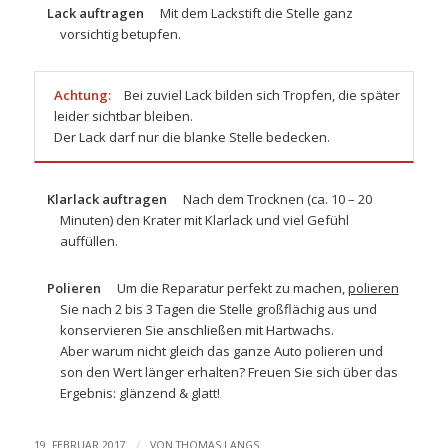
Lack auftragen
Mit dem
Lackstift
die Stelle ganz
vorsichtig betupfen.
Achtung:
Bei zuviel Lack bilden sich Tropfen, die später
leider sichtbar bleiben.
Der Lack darf nur die blanke Stelle bedecken.
Klarlack auftragen
Nach dem Trocknen (ca. 10 – 20
Minuten) den Krater mit Klarlack und viel Gefühl
auffüllen.
Polieren
Um die Reparatur perfekt zu machen,
polieren
Sie nach 2 bis 3 Tagen die Stelle großflächig aus und
konservieren Sie anschließen mit
Hartwachs
.
Aber warum nicht gleich das ganze Auto polieren und
son den Wert länger erhalten? Freuen Sie sich über das
Ergebnis: glänzend & glatt!
/
19. FEBRUAR 2017
VON
THOMAS LANGS