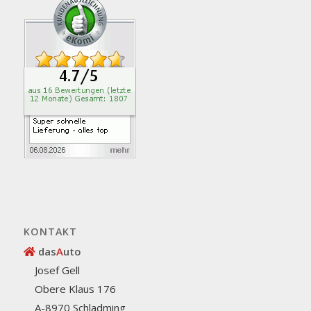
KONTAKT
das
A
uto
Josef Gell
Obere Klaus 176
A-8970 Schladming