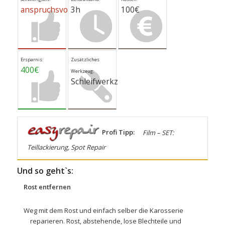
anspruchsvoll
3h
100€
Ersparnis:
Zusätzliches
400€
Werkzeug:
Schleifwerkzeug
Profi Tipp:
Film – SET:
Teillackierung, Spot Repair
Und so geht`s:
Rost entfernen
Weg mit dem Rost und einfach selber die Karosserie
reparieren. Rost, abstehende, lose Blechteile und