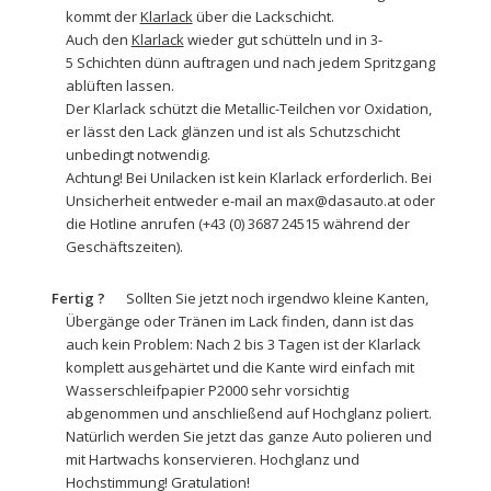
kommt der
Klarlack
über die Lackschicht.
Auch den
Klarlack
wieder gut schütteln und in 3-
5 Schichten dünn auftragen und nach jedem Spritzgang
ablüften lassen.
Der Klarlack schützt die Metallic-Teilchen vor Oxidation,
er lässt den Lack glänzen und ist als Schutzschicht
unbedingt notwendig.
Achtung! Bei Unilacken ist kein Klarlack erforderlich. Bei
Unsicherheit entweder e-mail an max@dasauto.at oder
die Hotline anrufen (+43 (0) 3687 24515 während der
Geschäftszeiten).
Fertig ?
Sollten Sie jetzt noch irgendwo kleine Kanten,
Übergänge oder Tränen im Lack finden, dann ist das
auch kein Problem: Nach 2 bis 3 Tagen ist der Klarlack
komplett ausgehärtet und die Kante wird einfach mit
Wasserschleifpapier
P2000 sehr vorsichtig
abgenommen und anschließend auf Hochglanz poliert.
Natürlich werden Sie jetzt das ganze Auto
polieren und
mit Hartwachs
konservieren. Hochglanz und
Hochstimmung! Gratulation!