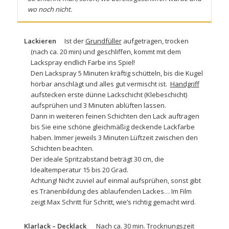
wo noch nicht.
Lackieren
Ist der
Grundfüller
aufgetragen, trocken
(nach ca. 20 min) und geschliffen, kommt mit dem
Lackspray
endlich Farbe ins Spiel!
Den Lackspray 5 Minuten kräftig schütteln, bis die Kugel
hörbar anschlägt und alles gut vermischt ist.
Handgriff
aufstecken erste dünne Lackschicht (Klebeschicht)
aufsprühen und 3 Minuten ablüften lassen.
Dann in weiteren feinen Schichten den Lack auftragen
bis Sie eine schöne gleichmäßig deckende Lackfarbe
haben. Immer jeweils 3 Minuten Lüftzeit zwischen den
Schichten beachten.
Der ideale Spritzabstand beträgt 30 cm, die
Idealtemperatur 15 bis 20 Grad.
Achtung! Nicht zuviel auf einmal aufsprühen, sonst gibt
es Tränenbildung des ablaufenden Lackes… Im Film
zeigt Max Schritt für Schritt, wie’s richtig gemacht wird.
Klarlack – Decklack
Nach ca. 30 min. Trocknungszeit