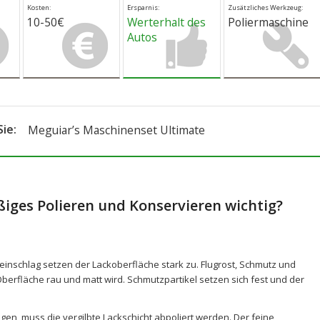
Kosten:
Ersparnis:
Zusätzliches Werkzeug:
10-50€
Werterhalt des
Poliermaschine
Autos
Sie:
Meguiar’s Maschinenset Ultimate
iges Polieren und Konservieren wichtig?
einschlag setzen der Lackoberfläche stark zu. Flugrost, Schmutz und
berfläche rau und matt wird. Schmutzpartikel setzen sich fest und der
en, muss die vergilbte Lackschicht abpoliert werden. Der feine