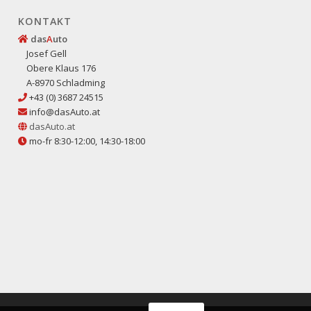
KONTAKT
das
A
uto
Josef Gell
Obere Klaus 176
A-8970 Schladming
+43 (0) 3687 24515
info@dasAuto.at
dasAuto.at
mo-fr 8:30-12:00, 14:30-18:00