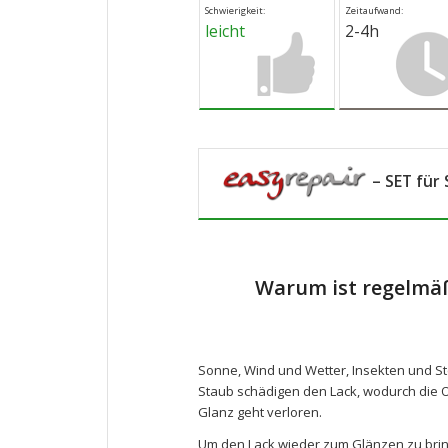
Schwierigkeit:
Zeitaufwand:
leicht
2-4h
– SET für 
Warum ist regelmäß
Sonne, Wind und Wetter, Insekten und St
Staub schädigen den Lack, wodurch die O
Glanz geht verloren.
Um den Lack wieder zum Glänzen zu bring