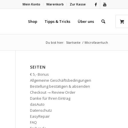
Mein Konto
Warenkorb
Zur Kasse
Shop
Tipps & Tricks
Über uns
Du bist hier:
Startseite
/
Microfasertuch
SEITEN
€ 5,- Bonus
Allgemeine Geschäftsbedingungen
Bestellung bestätigen & absenden
Checkout → Review Order
Danke für Ihren Eintrag
dasAuto
Datenschutz
EasyRepair
FAQ