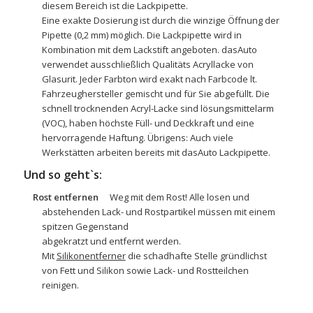
diesem Bereich ist die Lackpipette.
Eine exakte Dosierung ist durch die winzige Öffnung der
Pipette (0,2 mm) möglich. Die Lackpipette wird in
Kombination mit dem Lackstift angeboten. dasAuto
verwendet ausschließlich Qualitäts Acryllacke von
Glasurit. Jeder Farbton wird exakt nach Farbcode lt.
Fahrzeughersteller gemischt und für Sie abgefüllt. Die
schnell trocknenden Acryl-Lacke sind lösungsmittelarm
(VOC), haben höchste Füll- und Deckkraft und eine
hervorragende Haftung. Übrigens: Auch viele
Werkstätten arbeiten bereits mit dasAuto Lackpipette.
Und so geht`s:
Rost entfernen
Weg mit dem Rost! Alle losen und
abstehenden Lack- und Rostpartikel müssen mit einem
spitzen Gegenstand
abgekratzt und entfernt werden.
Mit
Silikonentferner
die schadhafte Stelle gründlichst
von Fett und Silikon sowie Lack- und Rostteilchen
reinigen.