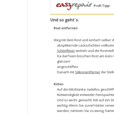
Profi Tipp:
Und so geht`s:
Rost entfernen
Weg mit dem Rost und einfach selber di
absplitternde Lackschichten vollko
Schleifklotz
wickeln und die Roststell
Da darf kein bisschen Rost am Auto 
glänzen!
angeschliffen.
Danach mit
Silikonentferner
die Stell
Kitten
Auf die blitzblanke, tadellos geschli
Notwendigkeit entweder
Feinspachte
Und so wird’s gemacht: Kitt auf ein S
wichtig. Wenn Sie zuviel Härter verwe
werden, nehmen Sie zu wenig, härtet 