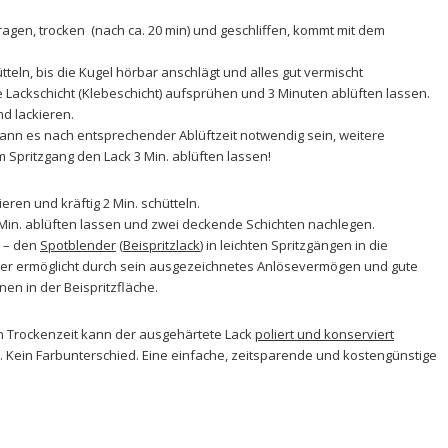
agen, trocken (nach ca. 20 min) und geschliffen, kommt mit dem
teln, bis die Kugel hörbar anschlägt und alles gut vermischt
 Lackschicht (Klebeschicht) aufsprühen und 3 Minuten ablüften lassen.
nd lackieren.
nn es nach entsprechender Ablüftzeit notwendig sein, weitere
 Spritzgang den Lack 3 Min. ablüften lassen!
ieren und kräftig 2 Min. schütteln.
 Min. ablüften lassen und zwei deckende Schichten nachlegen.
n – den
Spotblender
(
Beispritzlack
) in leichten Spritzgängen in die
er ermöglicht durch sein ausgezeichnetes Anlösevermögen und gute
en in der Beispritzfläche.
 Trockenzeit kann der ausgehärtete Lack
poliert und konserviert
 Kein Farbunterschied. Eine einfache, zeitsparende und kostengünstige