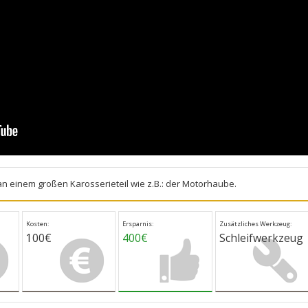
 an einem großen Karosserieteil wie z.B.: der Motorhaube.
Kosten:
Ersparnis:
Zusätzliches Werkzeug:
100€
400€
Schleifwerkzeug