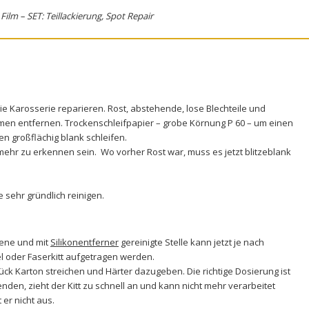
Film – SET: Teillackierung, Spot Repair
e Karosserie reparieren. Rost, abstehende, lose Blechteile und
mmen entfernen.
Trockenschleifpapier
– grobe Körnung P 60 – um einen
en großflächig blank schleifen.
mehr zu erkennen sein. Wo vorher Rost war, muss es jetzt blitzeblank
e sehr gründlich reinigen.
ffene und mit
Silikonentferner
gereinigte Stelle kann jetzt je nach
l
oder
Faserkitt
aufgetragen werden.
tück Karton streichen und Härter dazugeben. Die richtige Dosierung ist
nden, zieht der Kitt zu schnell an und kann nicht mehr verarbeitet
er nicht aus.