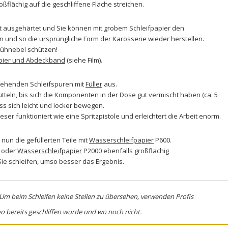
ßflächig auf die geschliffene Fläche streichen.
itt ausgehärtet und Sie können mit grobem
Schleifpapier
den
en und so die ursprüngliche Form der Karosserie wieder herstellen.
prühnebel schützen!
ier und Abdeckband
(siehe Film).
tehenden Schleifspuren mit
Füller
aus.
tteln, bis sich die Komponenten in der Dose gut vermischt haben (ca. 5
ss sich leicht und locker bewegen.
ieser funktioniert wie eine Spritzpistole und erleichtert die Arbeit enorm.
nun die gefüllerten Teile mit
Wasserschleifpapier
P600.
oder
Wasserschleifpapier
P2000 ebenfalls großflächig
 Sie schleifen, umso besser das Ergebnis.
Um beim Schleifen keine Stellen zu übersehen, verwenden Profis
wo bereits geschliffen wurde und wo noch nicht.