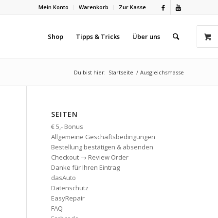
Mein Konto
Warenkorb
Zur Kasse
Shop
Tipps & Tricks
Über uns
Du bist hier:
Startseite
/
Ausgleichsmasse
SEITEN
€ 5,- Bonus
Allgemeine Geschäftsbedingungen
Bestellung bestätigen & absenden
Checkout → Review Order
Danke für Ihren Eintrag
dasAuto
Datenschutz
EasyRepair
FAQ