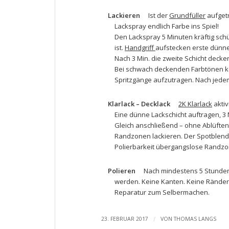
Lackieren
Ist der
Grundfüller
aufgetr
Lackspray
endlich Farbe ins Spiel!
Den Lackspray 5 Minuten kräftig schüt
ist.
Handgriff
aufstecken erste dünne
Nach 3 Min. die zweite Schicht decke
Bei schwach deckenden Farbtönen ka
Spritzgänge aufzutragen. Nach jedem
Klarlack – Decklack
2K Klarlack
aktiv
Eine dünne Lackschicht auftragen, 3
Gleich anschließend – ohne Ablüfte
Randzonen lackieren. Der Spotblend
Polierbarkeit übergangslose Randzon
Polieren
Nach mindestens 5 Stunden
werden. Keine Kanten. Keine Ränder.
Reparatur zum Selbermachen.
/
23. FEBRUAR 2017
VON
THOMAS LANGS