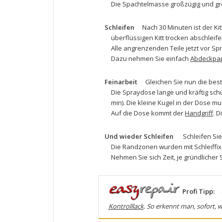
Die
Spachtelmasse
großzügig und gro
Schleifen
Nach 30 Minuten ist der K
überflüssigen Kitt trocken abschleif
Alle angrenzenden Teile jetzt vor S
Dazu nehmen Sie einfach
Abdeckpap
Feinarbeit
Gleichen Sie nun die bes
Die Spraydose lange und kräftig schü
min). Die kleine Kugel in der Dose mu
Auf die Dose kommt der
Handgriff
. D
Und wieder Schleifen
Schleifen Sie 
Die Randzonen wurden mit
Schleiffix
Nehmen Sie sich Zeit, je gründlicher
Profi Tipp:
Kontrolllack
. So erkennt man, sofort, 