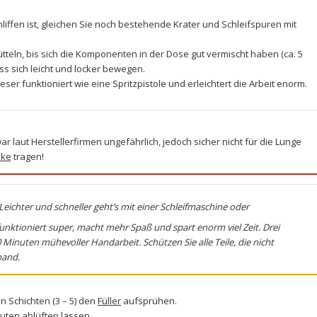
iffen ist, gleichen Sie noch bestehende Krater und Schleifspuren mit
tteln, bis sich die Komponenten in der Dose gut vermischt haben (ca. 5
ss sich leicht und locker bewegen.
ieser funktioniert wie eine Spritzpistole und erleichtert die Arbeit enorm.
r laut Herstellerfirmen ungefährlich, jedoch sicher nicht für die Lunge
ske
tragen!
Leichter und schneller geht’s mit einer Schleifmaschine oder
funktioniert super, macht mehr Spaß und spart enorm viel Zeit. Drei
Minuten mühevoller Handarbeit. Schützen Sie alle Teile, die nicht
band.
n Schichten (3 – 5) den
Füller
aufsprühen.
uten ablüften lassen.