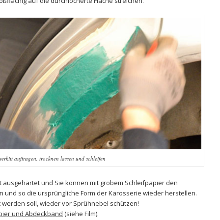
ßflächig auf die durchlöcherte Fläche streichen.
serkitt auftragen, trocknen lassen und schleifen
itt ausgehärtet und Sie können mit grobem
Schleifpapier
den
en und so die ursprüngliche Form der Karosserie wieder herstellen.
rt werden soll, wieder vor Sprühnebel schützen!
ier und Abdeckband
(siehe Film).