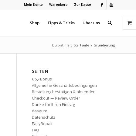
Mein Konto
Warenkorb
Zur Kasse
Shop
Tipps & Tricks
Über uns
Du bist hier:
Startseite
/
Grundierung
SEITEN
€ 5,- Bonus
Allgemeine Geschäftsbedingungen
Bestellung bestätigen & absenden
Checkout → Review Order
Danke für Ihren Eintrag
dasAuto
Datenschutz
EasyRepair
FAQ