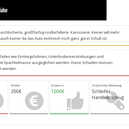
rchlöcherte, großflächig-rostbefallene Karosserie. Keiner will mehr
auch keiner da das Auto technisch noch ganz gut in Schuß ist.
Teilen wie Einstiegsholmen, Unterbodenverstrebungen und
 mit Spachtelmasse ausgeglichen werden. Diese Schäden müssen
t werden.
Kosten:
Ersparnis:
Zusätzliches Werkzeug:
200€
1000€
Schleifer
Handwerkzeug