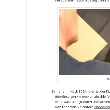
Die
Spachtelmasse
großzügig und gro
Fa
Schleifen
Nach 30 Minuten ist der K
überflüssigen Kitt trocken abschleif
Alles, was nicht grundiert und lackie
Dazu nehmen Sie einfach
Abdeckpap