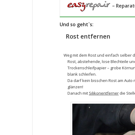
– Reparatu
Und so geht`s:
Rost entfernen
Weg mit dem Rost und einfach selber d
Rost, abstehende, lose Blechteile u
Trockenschleifpapier
– grobe Körnun
blank schleifen.
Da darf kein bisschen Rost am Auto 
glänzen!
Danach mit
Silikonentferner
die Stell