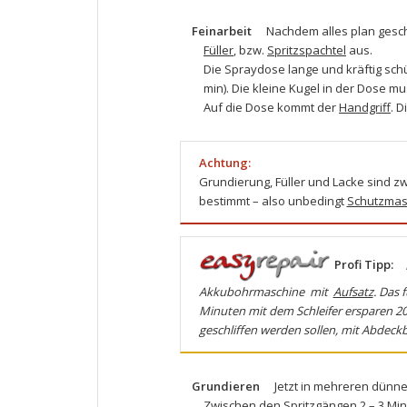
Feinarbeit
Nachdem alles plan geschl
Füller
, bzw.
Spritzspachtel
aus.
Die Spraydose lange und kräftig schü
min). Die kleine Kugel in der Dose mu
Auf die Dose kommt der
Handgriff
. D
Achtung:
Grundierung, Füller und Lacke sind zwa
bestimmt – also unbedingt
Schutzma
Profi Tipp:
Akkubohrmaschine mit
Aufsatz
. Das 
Minuten mit dem Schleifer ersparen 20 
geschliffen werden sollen, mit Abdeck
Grundieren
Jetzt in mehreren dünne
Zwischen den Spritzgängen 2 – 3 Min