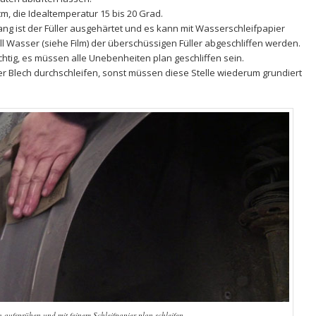
cm, die Idealtemperatur 15 bis 20 Grad.
ng ist der Füller ausgehärtet und es kann mit
Wasserschleifpapier
l Wasser (siehe Film) der überschüssigen Füller abgeschliffen werden.
ichtig, es müssen alle Unebenheiten plan geschliffen sein.
oder Blech durchschleifen, sonst müssen diese Stelle wiederum grundiert
 aufsprühen und mit feinem Schleifpapier plan schleifen