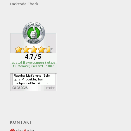
Lackcode Check
KONTAKT
das
A
uto